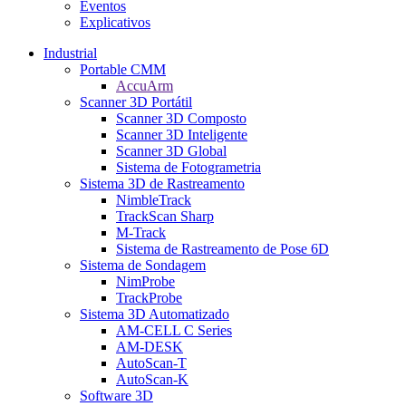
Eventos
Explicativos
Industrial
Portable CMM
AccuArm
Scanner 3D Portátil
Scanner 3D Composto
Scanner 3D Inteligente
Scanner 3D Global
Sistema de Fotogrametria
Sistema 3D de Rastreamento
NimbleTrack
TrackScan Sharp
M-Track
Sistema de Rastreamento de Pose 6D
Sistema de Sondagem
NimProbe
TrackProbe
Sistema 3D Automatizado
AM-CELL C Series
AM-DESK
AutoScan-T
AutoScan-K
Software 3D