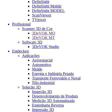
DefinSight
DefinSight Mobile
DefinSight MODEL
ScanViewer
TViewer
Profissional
Scanner 3D de Cor
3DeVOK MQ
3DeVOK MT
Software 3D
3DeVOK Studio
Entdecken
Aplicações
Aeroespacial
Automotivo
Molde
Energia e Indústria Pesada
Transporte Ferroviário e Naval
Não-industrial
Solução 3D
Inspeção 3D
Desenvolvimento de Produto
Medição 3D Automatizada
Engenharia Reversa
Impressão 3D