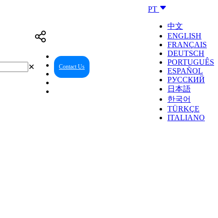
PT
中文
ENGLISH
FRANÇAIS
DEUTSCH
PORTUGUÊS
✕
Contact Us
Reseller Center
ESPAÑOL
РУССКИЙ
日本語
한국어
TÜRKÇE
ITALIANO