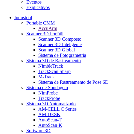
Eventos
Explicativos
Industrial
Portable CMM
AccuArm
Scanner 3D Portátil
Scanner 3D Composto
Scanner 3D Inteligente
Scanner 3D Global
Sistema de Fotogrametria
Sistema 3D de Rastreamento
NimbleTrack
TrackScan Sharp
M-Track
Sistema de Rastreamento de Pose 6D
Sistema de Sondagem
NimProbe
TrackProbe
Sistema 3D Automatizado
AM-CELL C Series
AM-DESK
AutoScan-T
AutoScan-K
Software 3D