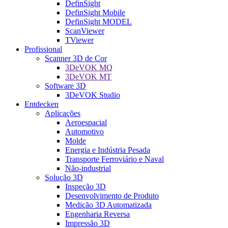
DefinSight
DefinSight Mobile
DefinSight MODEL
ScanViewer
TViewer
Profissional
Scanner 3D de Cor
3DeVOK MQ
3DeVOK MT
Software 3D
3DeVOK Studio
Entdecken
Aplicações
Aeroespacial
Automotivo
Molde
Energia e Indústria Pesada
Transporte Ferroviário e Naval
Não-industrial
Solução 3D
Inspeção 3D
Desenvolvimento de Produto
Medição 3D Automatizada
Engenharia Reversa
Impressão 3D