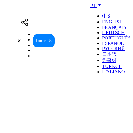
PT
中文
ENGLISH
FRANÇAIS
DEUTSCH
PORTUGUÊS
✕
Contact Us
Reseller Center
ESPAÑOL
РУССКИЙ
日本語
한국어
TÜRKÇE
ITALIANO