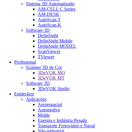
Sistema 3D Automatizado
AM-CELL C Series
AM-DESK
AutoScan-T
AutoScan-K
Software 3D
DefinSight
DefinSight Mobile
DefinSight MODEL
ScanViewer
TViewer
Profissional
Scanner 3D de Cor
3DeVOK MQ
3DeVOK MT
Software 3D
3DeVOK Studio
Entdecken
Aplicações
Aeroespacial
Automotivo
Molde
Energia e Indústria Pesada
Transporte Ferroviário e Naval
Não-industrial