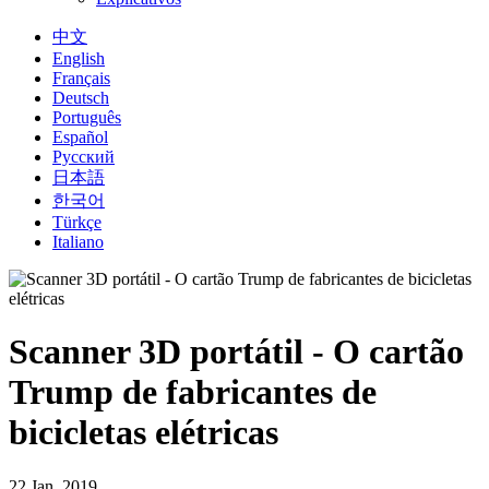
中文
English
Français
Deutsch
Português
Español
Русский
日本語
한국어
Türkçe
Italiano
Scanner 3D portátil - O cartão
Trump de fabricantes de
bicicletas elétricas
22 Jan, 2019