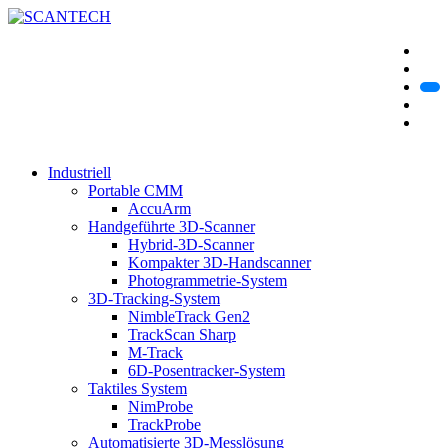
Industriell
Portable CMM
AccuArm
Handgeführte 3D-Scanner
Hybrid-3D-Scanner
Kompakter 3D-Handscanner
Photogrammetrie-System
3D-Tracking-System
NimbleTrack Gen2
TrackScan Sharp
M-Track
6D-Posentracker-System
Taktiles System
NimProbe
TrackProbe
Automatisierte 3D-Messlösung