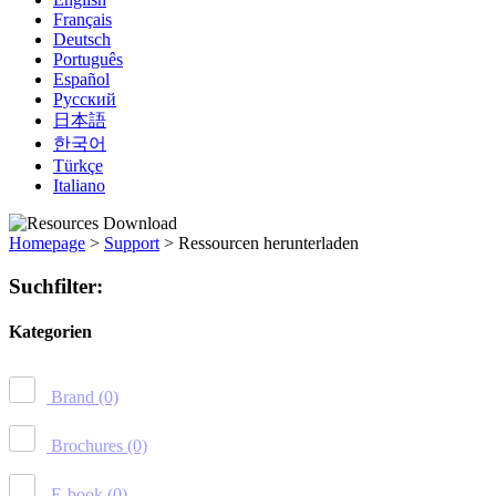
Français
Deutsch
Português
Español
Русский
日本語
한국어
Türkçe
Italiano
Homepage
>
Support
>
Ressourcen herunterladen
Suchfilter:
Kategorien
Brand
(0)
Brochures
(0)
E-book
(0)