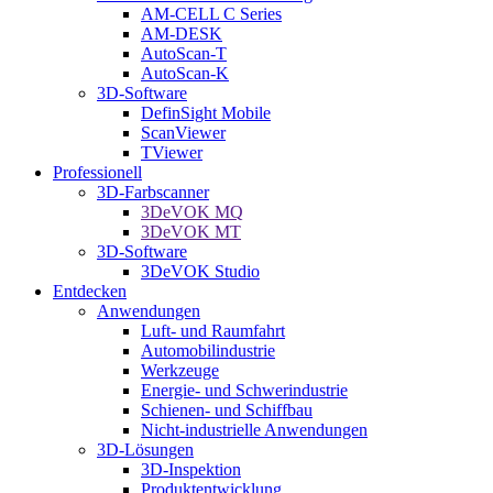
AM-CELL C Series
AM-DESK
AutoScan-T
AutoScan-K
3D-Software
DefinSight Mobile
ScanViewer
TViewer
Professionell
3D-Farbscanner
3DeVOK MQ
3DeVOK MT
3D-Software
3DeVOK Studio
Entdecken
Anwendungen
Luft- und Raumfahrt
Automobilindustrie
Werkzeuge
Energie- und Schwerindustrie
Schienen- und Schiffbau
Nicht-industrielle Anwendungen
3D-Lösungen
3D-Inspektion
Produktentwicklung