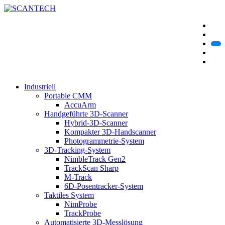
Industriell
Portable CMM
AccuArm
Handgeführte 3D-Scanner
Hybrid-3D-Scanner
Kompakter 3D-Handscanner
Photogrammetrie-System
3D-Tracking-System
NimbleTrack Gen2
TrackScan Sharp
M-Track
6D-Posentracker-System
Taktiles System
NimProbe
TrackProbe
Automatisierte 3D-Messlösung