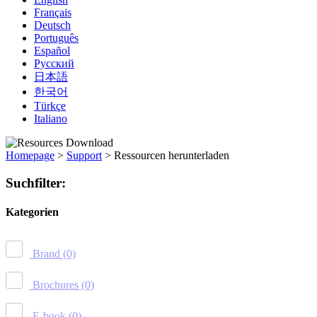
Français
Deutsch
Português
Español
Русский
日本語
한국어
Türkçe
Italiano
Homepage
>
Support
>
Ressourcen herunterladen
Suchfilter:
Kategorien
Brand
(0)
Brochures
(0)
E-book
(0)