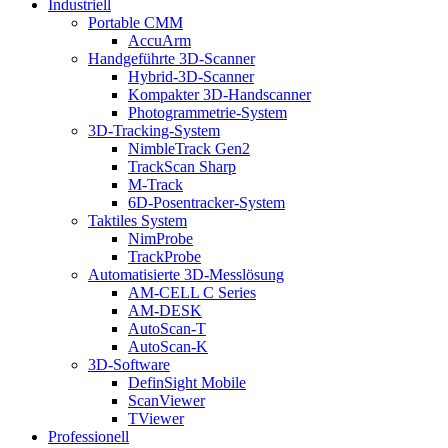
Industriell
Portable CMM
AccuArm
Handgeführte 3D-Scanner
Hybrid-3D-Scanner
Kompakter 3D-Handscanner
Photogrammetrie-System
3D-Tracking-System
NimbleTrack Gen2
TrackScan Sharp
M-Track
6D-Posentracker-System
Taktiles System
NimProbe
TrackProbe
Automatisierte 3D-Messlösung
AM-CELL C Series
AM-DESK
AutoScan-T
AutoScan-K
3D-Software
DefinSight Mobile
ScanViewer
TViewer
Professionell