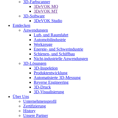
3D-Farbscanner
3DeVOK MQ
3DeVOK MT
3D-Software
3DeVOK Studio
Entdecken
Anwendungen
Luft- und Raumfahrt
Automobilindustrie
Werkzeuge
Energie- und Schwerindustrie
Schienen- und Schiffbau
Nicht-industrielle Anwendungen
3D-Lösungen
3D-Inspektion
Produktentwicklung
Automatisierte 3D-Messung
Reverse Engineering
3D-Druck
3D-Visualisierung
Über Uns
Unternehmensprofil
Zertifizierung
History
Unsere Partner