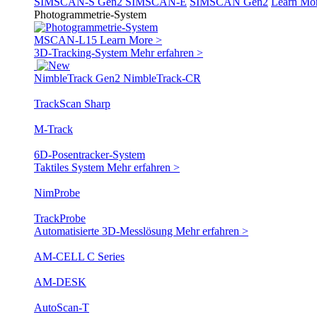
SIMSCAN-S Gen2
SIMSCAN-E
SIMSCAN Gen2
Learn Mo
Photogrammetrie-System
MSCAN-L15
Learn More >
3D-Tracking-System
Mehr erfahren >
NimbleTrack Gen2
NimbleTrack-CR
TrackScan Sharp
M-Track
6D-Posentracker-System
Taktiles System
Mehr erfahren >
NimProbe
TrackProbe
Automatisierte 3D-Messlösung
Mehr erfahren >
AM-CELL C Series
AM-DESK
AutoScan-T