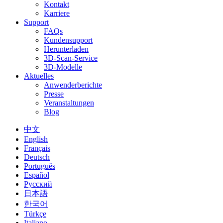
Kontakt
Karriere
Support
FAQs
Kundensupport
Herunterladen
3D-Scan-Service
3D-Modelle
Aktuelles
Anwenderberichte
Presse
Veranstaltungen
Blog
中文
English
Français
Deutsch
Português
Español
Русский
日本語
한국어
Türkçe
Italiano