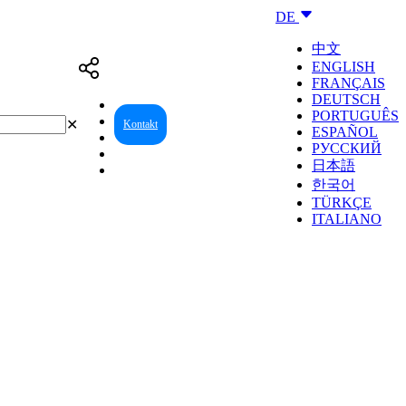
DE
中文
ENGLISH
FRANÇAIS
DEUTSCH
PORTUGUÊS
✕
Kontakt
Reseller Center
ESPAÑOL
РУССКИЙ
日本語
한국어
TÜRKÇE
ITALIANO