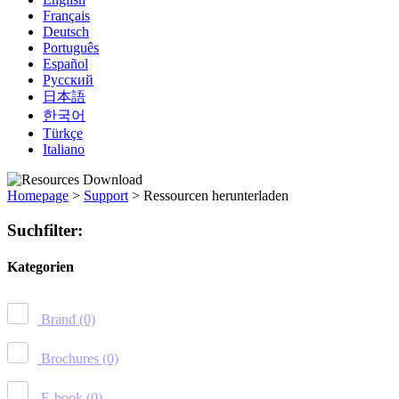
Français
Deutsch
Português
Español
Русский
日本語
한국어
Türkçe
Italiano
Homepage
>
Support
>
Ressourcen herunterladen
Suchfilter:
Kategorien
Brand
(0)
Brochures
(0)
E-book
(0)