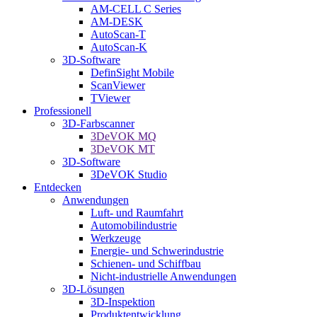
AM-CELL C Series
AM-DESK
AutoScan-T
AutoScan-K
3D-Software
DefinSight Mobile
ScanViewer
TViewer
Professionell
3D-Farbscanner
3DeVOK MQ
3DeVOK MT
3D-Software
3DeVOK Studio
Entdecken
Anwendungen
Luft- und Raumfahrt
Automobilindustrie
Werkzeuge
Energie- und Schwerindustrie
Schienen- und Schiffbau
Nicht-industrielle Anwendungen
3D-Lösungen
3D-Inspektion
Produktentwicklung