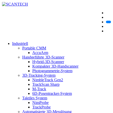
Industriell
Portable CMM
AccuArm
Handgeführte 3D-Scanner
Hybrid-3D-Scanner
Kompakter 3D-Handscanner
Photogrammetrie-System
3D-Tracking-System
NimbleTrack Gen2
TrackScan Sharp
M-Track
6D-Posentracker-System
Taktiles System
NimProbe
TrackProbe
Automatisierte 3D-Messlösung