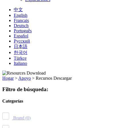
中文
English
Français
Deutsch
Português
Español
Русский
日本語
한국어
Türkçe
Italiano
Hogar
>
Apoyo
>
Recursos Descargar
Filtro de búsqueda:
Categorías
Brand
(0)