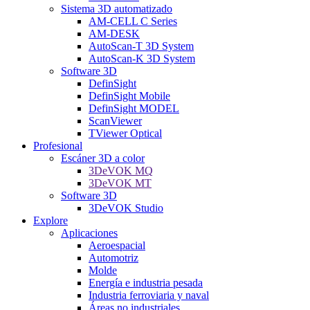
Sistema 3D automatizado
AM-CELL C Series
AM-DESK
AutoScan-T 3D System
AutoScan-K 3D System
Software 3D
DefinSight
DefinSight Mobile
DefinSight MODEL
ScanViewer
TViewer Optical
Profesional
Escáner 3D a color
3DeVOK MQ
3DeVOK MT
Software 3D
3DeVOK Studio
Explore
Aplicaciones
Aeroespacial
Automotriz
Molde
Energía e industria pesada
Industria ferroviaria y naval
Áreas no industriales