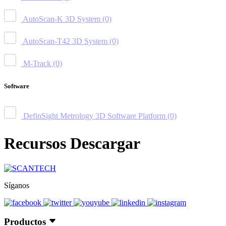
AutoScan-K 3D System
(0)
AutoScan-T42 3D System
(0)
M-Track
(0)
Software
DefinSight Metrology 3D Software Platform
(0)
Recursos Descargar
Síganos
Productos