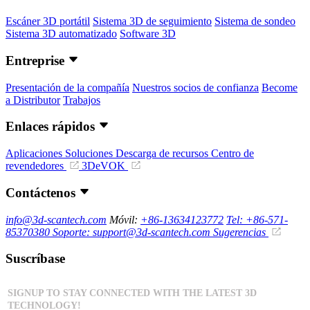
Escáner 3D portátil
Sistema 3D de seguimiento
Sistema de sondeo
Sistema 3D automatizado
Software 3D
Entreprise
Presentación de la compañía
Nuestros socios de confianza
Become
a Distributor
Trabajos
Enlaces rápidos
Aplicaciones
Soluciones
Descarga de recursos
Centro de
revendedores
3DeVOK
Contáctenos
info@3d-scantech.com
Móvil:
+86-13634123772
Tel: +86-571-
85370380
Soporte: support@3d-scantech.com
Sugerencias
Suscríbase