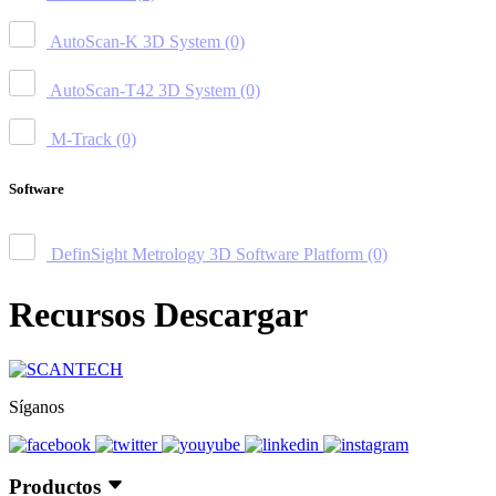
AutoScan-K 3D System
(0)
AutoScan-T42 3D System
(0)
M-Track
(0)
Software
DefinSight Metrology 3D Software Platform
(0)
Recursos Descargar
Síganos
Productos