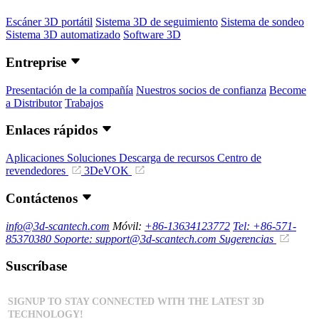
Escáner 3D portátil
Sistema 3D de seguimiento
Sistema de sondeo
Sistema 3D automatizado
Software 3D
Entreprise
Presentación de la compañía
Nuestros socios de confianza
Become
a Distributor
Trabajos
Enlaces rápidos
Aplicaciones
Soluciones
Descarga de recursos
Centro de
revendedores
3DeVOK
Contáctenos
info@3d-scantech.com
Móvil:
+86-13634123772
Tel: +86-571-
85370380
Soporte: support@3d-scantech.com
Sugerencias
Suscríbase