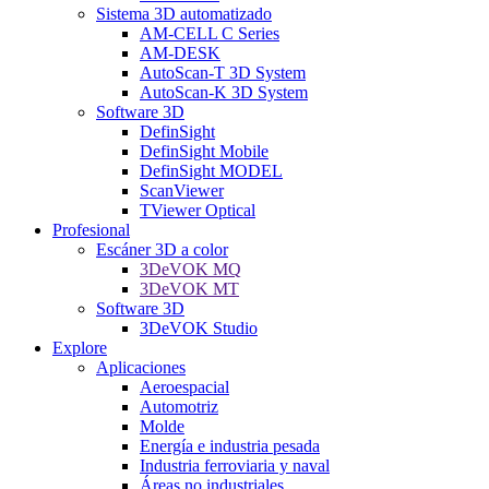
Sistema 3D automatizado
AM-CELL C Series
AM-DESK
AutoScan-T 3D System
AutoScan-K 3D System
Software 3D
DefinSight
DefinSight Mobile
DefinSight MODEL
ScanViewer
TViewer Optical
Profesional
Escáner 3D a color
3DeVOK MQ
3DeVOK MT
Software 3D
3DeVOK Studio
Explore
Aplicaciones
Aeroespacial
Automotriz
Molde
Energía e industria pesada
Industria ferroviaria y naval
Áreas no industriales