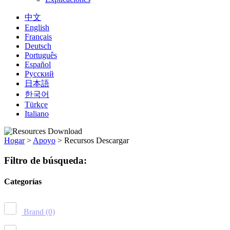
中文
English
Français
Deutsch
Português
Español
Русский
日本語
한국어
Türkçe
Italiano
Hogar
>
Apoyo
>
Recursos Descargar
Filtro de búsqueda:
Categorías
Brand
(0)