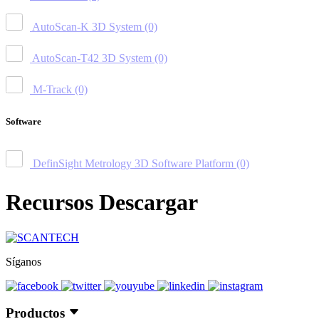
AutoScan-K 3D System
(0)
AutoScan-T42 3D System
(0)
M-Track
(0)
Software
DefinSight Metrology 3D Software Platform
(0)
Recursos Descargar
Síganos
Productos