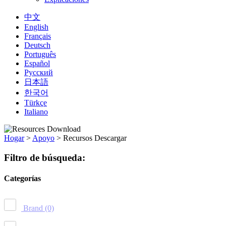
中文
English
Français
Deutsch
Português
Español
Русский
日本語
한국어
Türkçe
Italiano
Hogar
>
Apoyo
>
Recursos Descargar
Filtro de búsqueda:
Categorías
Brand
(0)