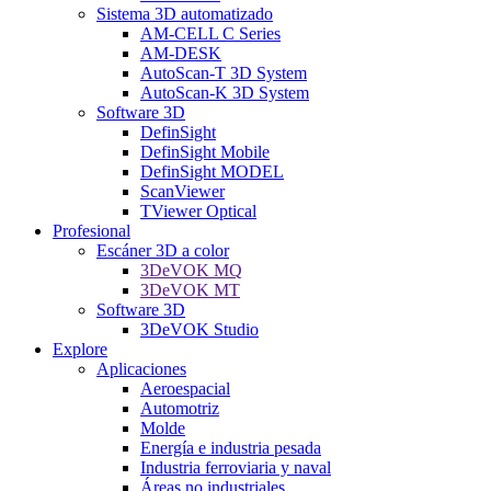
Sistema 3D automatizado
AM-CELL C Series
AM-DESK
AutoScan-T 3D System
AutoScan-K 3D System
Software 3D
DefinSight
DefinSight Mobile
DefinSight MODEL
ScanViewer
TViewer Optical
Profesional
Escáner 3D a color
3DeVOK MQ
3DeVOK MT
Software 3D
3DeVOK Studio
Explore
Aplicaciones
Aeroespacial
Automotriz
Molde
Energía e industria pesada
Industria ferroviaria y naval
Áreas no industriales