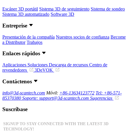
Escáner 3D portátil
Sistema 3D de seguimiento
Sistema de sondeo
Sistema 3D automatizado
Software 3D
Entreprise
Presentación de la compañía
Nuestros socios de confianza
Become
a Distributor
Trabajos
Enlaces rápidos
Aplicaciones
Soluciones
Descarga de recursos
Centro de
revendedores
3DeVOK
Contáctenos
info@3d-scantech.com
Móvil:
+86-13634123772
Tel: +86-571-
85370380
Soporte: support@3d-scantech.com
Sugerencias
Suscríbase