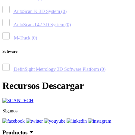
AutoScan-K 3D System
(0)
AutoScan-T42 3D System
(0)
M-Track
(0)
Software
DefinSight Metrology 3D Software Platform
(0)
Recursos Descargar
Síganos
Productos