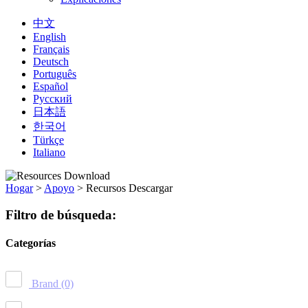
中文
English
Français
Deutsch
Português
Español
Русский
日本語
한국어
Türkçe
Italiano
Hogar
>
Apoyo
>
Recursos Descargar
Filtro de búsqueda:
Categorías
Brand
(0)