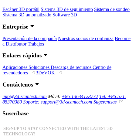
Escáner 3D portátil
Sistema 3D de seguimiento
Sistema de sondeo
Sistema 3D automatizado
Software 3D
Entreprise
Presentación de la compañía
Nuestros socios de confianza
Become
a Distributor
Trabajos
Enlaces rápidos
Aplicaciones
Soluciones
Descarga de recursos
Centro de
revendedores
3DeVOK
Contáctenos
info@3d-scantech.com
Móvil:
+86-13634123772
Tel: +86-571-
85370380
Soporte: support@3d-scantech.com
Sugerencias
Suscríbase