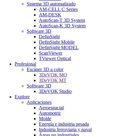
Sistema 3D automatizado
AM-CELL C Series
AM-DESK
AutoScan-T 3D System
AutoScan-K 3D System
Software 3D
DefinSight
DefinSight Mobile
DefinSight MODEL
ScanViewer
TViewer Optical
Profesional
Escáner 3D a color
3DeVOK MQ
3DeVOK MT
Software 3D
3DeVOK Studio
Explore
Aplicaciones
Aeroespacial
Automotriz
Molde
Energía e industria pesada
Industria ferroviaria y naval
Áreas no industriales