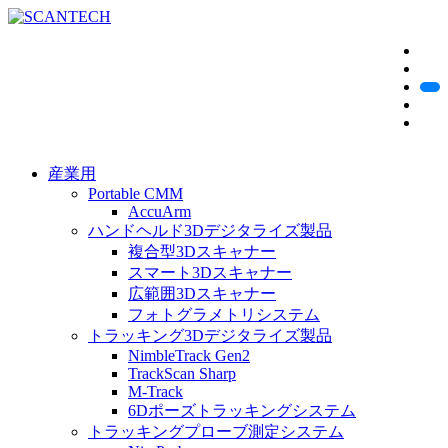
産業用
Portable CMM
AccuArm
ハンドヘルド3Dデジタライズ製品
複合型3Dスキャナー
スマート3Dスキャナー
広範囲3Dスキャナー
フォトグラメトリシステム
トラッキング3Dデジタライズ製品
NimbleTrack Gen2
TrackScan Sharp
M-Track
6Dポーズトラッキングシステム
トラッキングプローブ測定システム