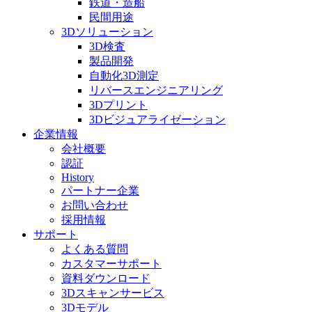
鉄道・造船
民間用途
3Dソリューション
3D検査
製品開発
自動化3D測定
リバースエンジニアリング
3Dプリント
3Dビジュアライゼーション
企業情報
会社概要
認証
History
パートナー企業
お問い合わせ
採用情報
サポート
よくある質問
カスタマーサポート
資料ダウンロード
3Dスキャンサービス
3Dモデル