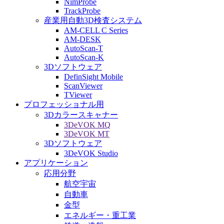
NimProbe
TrackProbe
産業用自動3D検査システム
AM-CELL C Series
AM-DESK
AutoScan-T
AutoScan-K
3Dソフトウェア
DefinSight Mobile
ScanViewer
TViewer
プロフェッショナル用
3Dカラースキャナー
3DeVOK MQ
3DeVOK MT
3Dソフトウェア
3DeVOK Studio
アプリケーション
応用分野
航空宇宙
自動車
金型
エネルギー・重工業