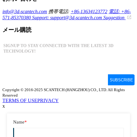
info@3d-scantech.com
携帯電話:
+86-13634123772
電話: +86-
571-85370380
Support: support@3d-scantech.com
Suggestion
メール購読
Copyright © 2016-2025 SCANTECH (HANGZHOU) CO., LTD. All Rights
Reserved
TERMS OF USE
PRIVACY
x
Name
*