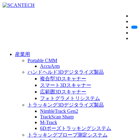
産業用
Portable CMM
AccuArm
ハンドヘルド3Dデジタライズ製品
複合型3Dスキャナー
スマート3Dスキャナー
広範囲3Dスキャナー
フォトグラメトリシステム
トラッキング3Dデジタライズ製品
NimbleTrack Gen2
TrackScan Sharp
M-Track
6Dポーズトラッキングシステム
トラッキングプローブ測定システム