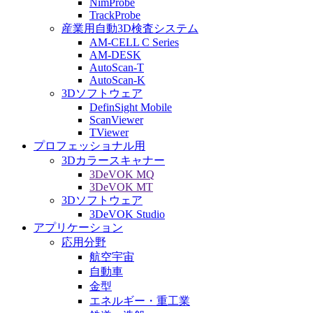
NimProbe
TrackProbe
産業用自動3D検査システム
AM-CELL C Series
AM-DESK
AutoScan-T
AutoScan-K
3Dソフトウェア
DefinSight Mobile
ScanViewer
TViewer
プロフェッショナル用
3Dカラースキャナー
3DeVOK MQ
3DeVOK MT
3Dソフトウェア
3DeVOK Studio
アプリケーション
応用分野
航空宇宙
自動車
金型
エネルギー・重工業