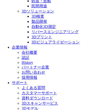
鉄道・造船
民間用途
3Dソリューション
3D検査
製品開発
自動化3D測定
リバースエンジニアリング
3Dプリント
3Dビジュアライゼーション
企業情報
会社概要
認証
History
パートナー企業
お問い合わせ
採用情報
サポート
よくある質問
カスタマーサポート
資料ダウンロード
3Dスキャンサービス
3Dモデル