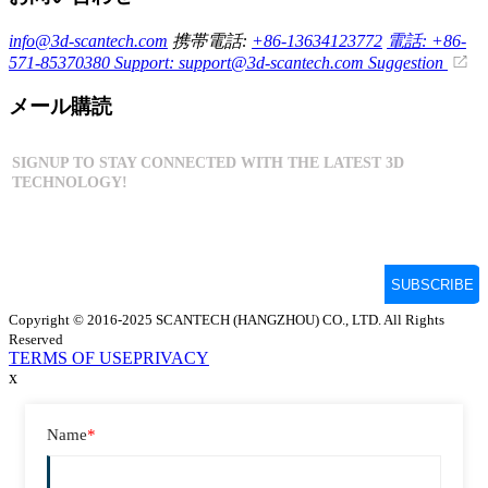
info@3d-scantech.com
携帯電話:
+86-13634123772
電話: +86-
571-85370380
Support: support@3d-scantech.com
Suggestion
メール購読
Copyright © 2016-2025 SCANTECH (HANGZHOU) CO., LTD. All Rights
Reserved
TERMS OF USE
PRIVACY
x
Name
*