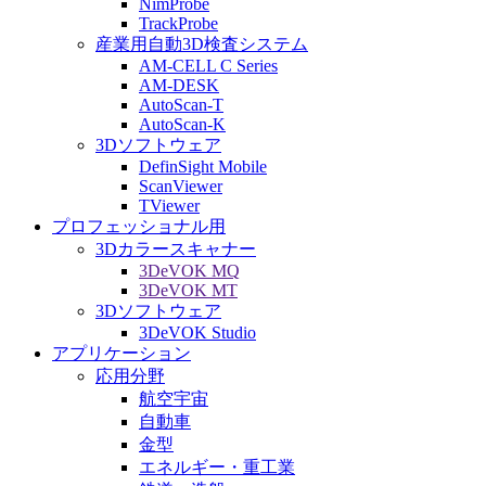
NimProbe
TrackProbe
産業用自動3D検査システム
AM-CELL C Series
AM-DESK
AutoScan-T
AutoScan-K
3Dソフトウェア
DefinSight Mobile
ScanViewer
TViewer
プロフェッショナル用
3Dカラースキャナー
3DeVOK MQ
3DeVOK MT
3Dソフトウェア
3DeVOK Studio
アプリケーション
応用分野
航空宇宙
自動車
金型
エネルギー・重工業