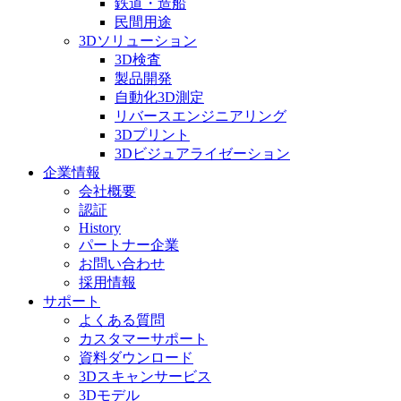
鉄道・造船
民間用途
3Dソリューション
3D検査
製品開発
自動化3D測定
リバースエンジニアリング
3Dプリント
3Dビジュアライゼーション
企業情報
会社概要
認証
History
パートナー企業
お問い合わせ
採用情報
サポート
よくある質問
カスタマーサポート
資料ダウンロード
3Dスキャンサービス
3Dモデル