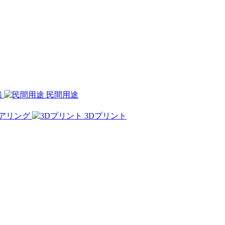
船
民間用途
アリング
3Dプリント