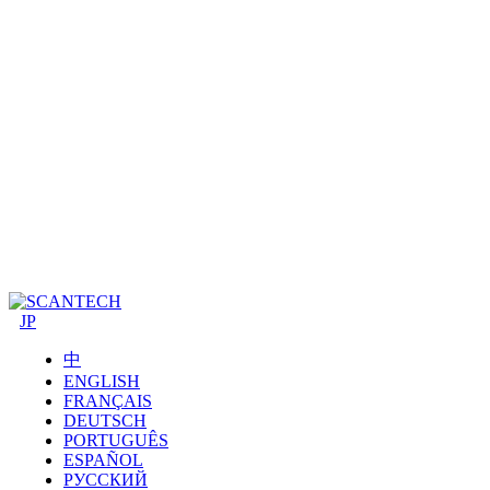
JP
中
ENGLISH
FRANÇAIS
DEUTSCH
PORTUGUÊS
ESPAÑOL
РУССКИЙ