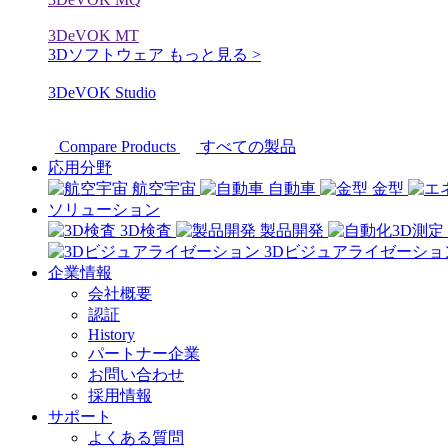
3DeVOK MT
3Dソフトウェア
もっと見る >
3DeVOK Studio
Compare Products
すべての製品
応用分野
航空宇宙
自動車
金型
ソリューション
3D検査
製品開発
3Dビジュアライゼーショ
企業情報
会社概要
認証
History
パートナー企業
お問い合わせ
採用情報
サポート
よくある質問