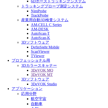
6Dポーズトラッキングシステム
トラッキングプローブ測定システム
NimProbe
TrackProbe
産業用自動3D検査システム
AM-CELL C Series
AM-DESK
AutoScan-T
AutoScan-K
3Dソフトウェア
DefinSight Mobile
ScanViewer
TViewer
プロフェッショナル用
3Dカラースキャナー
3DeVOK MQ
3DeVOK MT
3Dソフトウェア
3DeVOK Studio
アプリケーション
応用分野
航空宇宙
自動車