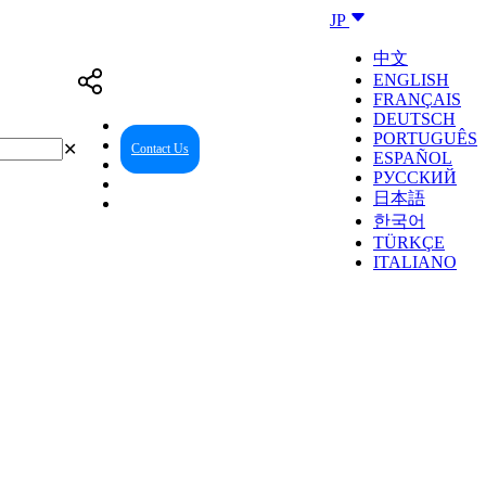
JP
中文
ENGLISH
FRANÇAIS
DEUTSCH
PORTUGUÊS
✕
Contact Us
Reseller Center
ESPAÑOL
РУССКИЙ
日本語
한국어
TÜRKÇE
ITALIANO