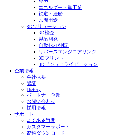
金型
エネルギー・重工業
鉄道・造船
民間用途
3Dソリューション
3D検査
製品開発
自動化3D測定
リバースエンジニアリング
3Dプリント
3Dビジュアライゼーション
企業情報
会社概要
認証
History
パートナー企業
お問い合わせ
採用情報
サポート
よくある質問
カスタマーサポート
資料ダウンロード