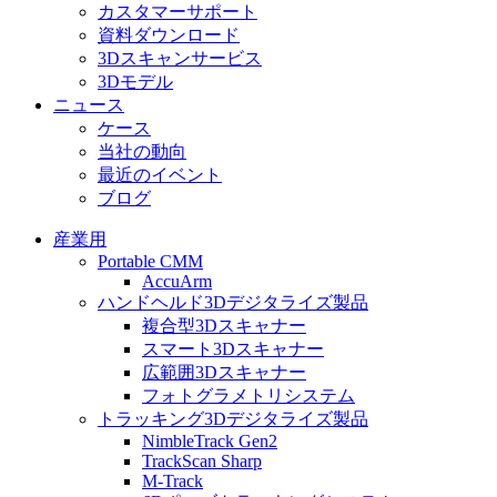
カスタマーサポート
資料ダウンロード
3Dスキャンサービス
3Dモデル
ニュース
ケース
当社の動向
最近のイベント
ブログ
産業用
Portable CMM
AccuArm
ハンドヘルド3Dデジタライズ製品
複合型3Dスキャナー
スマート3Dスキャナー
広範囲3Dスキャナー
フォトグラメトリシステム
トラッキング3Dデジタライズ製品
NimbleTrack Gen2
TrackScan Sharp
M-Track