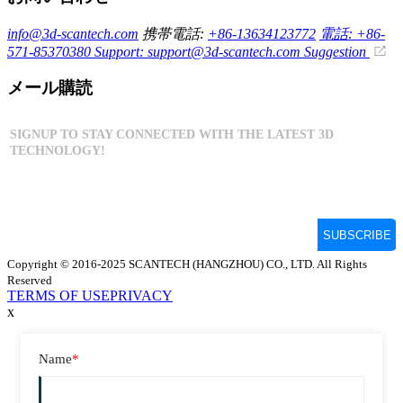
info@3d-scantech.com
携帯電話:
+86-13634123772
電話: +86-
571-85370380
Support: support@3d-scantech.com
Suggestion
メール購読
Copyright © 2016-2025 SCANTECH (HANGZHOU) CO., LTD. All Rights
Reserved
TERMS OF USE
PRIVACY
x
Name
*