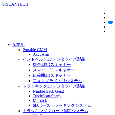
産業用
Portable CMM
AccuArm
ハンドヘルド3Dデジタライズ製品
複合型3Dスキャナー
スマート3Dスキャナー
広範囲3Dスキャナー
フォトグラメトリシステム
トラッキング3Dデジタライズ製品
NimbleTrack Gen2
TrackScan Sharp
M-Track
6Dポーズトラッキングシステム
トラッキングプローブ測定システム