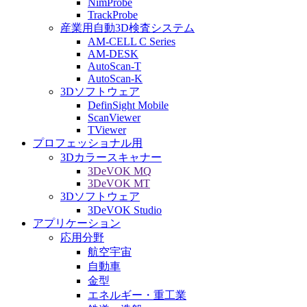
NimProbe
TrackProbe
産業用自動3D検査システム
AM-CELL C Series
AM-DESK
AutoScan-T
AutoScan-K
3Dソフトウェア
DefinSight Mobile
ScanViewer
TViewer
プロフェッショナル用
3Dカラースキャナー
3DeVOK MQ
3DeVOK MT
3Dソフトウェア
3DeVOK Studio
アプリケーション
応用分野
航空宇宙
自動車
金型
エネルギー・重工業