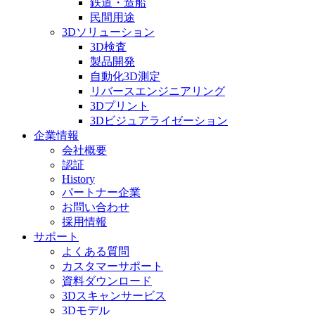
鉄道・造船
民間用途
3Dソリューション
3D検査
製品開発
自動化3D測定
リバースエンジニアリング
3Dプリント
3Dビジュアライゼーション
企業情報
会社概要
認証
History
パートナー企業
お問い合わせ
採用情報
サポート
よくある質問
カスタマーサポート
資料ダウンロード
3Dスキャンサービス
3Dモデル