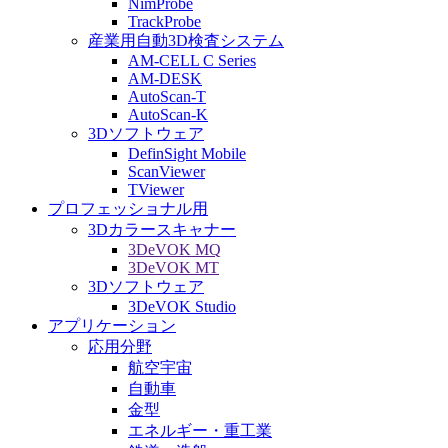
NimProbe
TrackProbe
産業用自動3D検査システム
AM-CELL C Series
AM-DESK
AutoScan-T
AutoScan-K
3Dソフトウェア
DefinSight Mobile
ScanViewer
TViewer
プロフェッショナル用
3Dカラースキャナー
3DeVOK MQ
3DeVOK MT
3Dソフトウェア
3DeVOK Studio
アプリケーション
応用分野
航空宇宙
自動車
金型
エネルギー・重工業