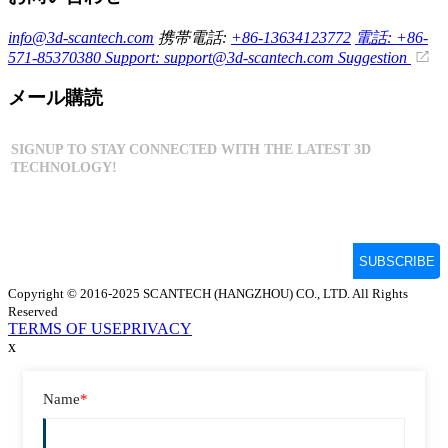
info@3d-scantech.com
携帯電話:
+86-13634123772
電話: +86-
571-85370380
Support: support@3d-scantech.com
Suggestion
メール購読
Copyright © 2016-2025 SCANTECH (HANGZHOU) CO., LTD. All Rights
Reserved
TERMS OF USE
PRIVACY
x
Name
*