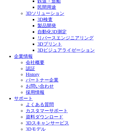
鉄道・造船
民間用途
3Dソリューション
3D検査
製品開発
自動化3D測定
リバースエンジニアリング
3Dプリント
3Dビジュアライゼーション
企業情報
会社概要
認証
History
パートナー企業
お問い合わせ
採用情報
サポート
よくある質問
カスタマーサポート
資料ダウンロード
3Dスキャンサービス
3Dモデル