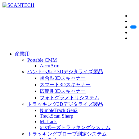
産業用
Portable CMM
AccuArm
ハンドヘルド3Dデジタライズ製品
複合型3Dスキャナー
スマート3Dスキャナー
広範囲3Dスキャナー
フォトグラメトリシステム
トラッキング3Dデジタライズ製品
NimbleTrack Gen2
TrackScan Sharp
M-Track
6Dポーズトラッキングシステム
トラッキングプローブ測定システム