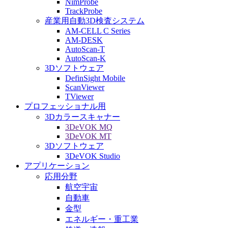
NimProbe
TrackProbe
産業用自動3D検査システム
AM-CELL C Series
AM-DESK
AutoScan-T
AutoScan-K
3Dソフトウェア
DefinSight Mobile
ScanViewer
TViewer
プロフェッショナル用
3Dカラースキャナー
3DeVOK MQ
3DeVOK MT
3Dソフトウェア
3DeVOK Studio
アプリケーション
応用分野
航空宇宙
自動車
金型
エネルギー・重工業