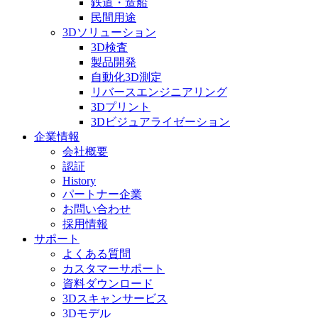
鉄道・造船
民間用途
3Dソリューション
3D検査
製品開発
自動化3D測定
リバースエンジニアリング
3Dプリント
3Dビジュアライゼーション
企業情報
会社概要
認証
History
パートナー企業
お問い合わせ
採用情報
サポート
よくある質問
カスタマーサポート
資料ダウンロード
3Dスキャンサービス
3Dモデル