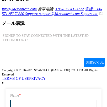
info@3d-scantech.com
携帯電話:
+86-13634123772
電話: +86-
571-85370380
Support: support@3d-scantech.com
Suggestion
メール購読
Copyright © 2016-2025 SCANTECH (HANGZHOU) CO., LTD. All Rights
Reserved
TERMS OF USE
PRIVACY
x
Name
*