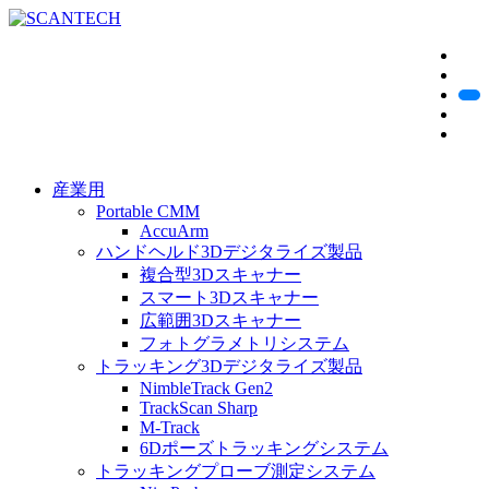
産業用
Portable CMM
AccuArm
ハンドヘルド3Dデジタライズ製品
複合型3Dスキャナー
スマート3Dスキャナー
広範囲3Dスキャナー
フォトグラメトリシステム
トラッキング3Dデジタライズ製品
NimbleTrack Gen2
TrackScan Sharp
M-Track
6Dポーズトラッキングシステム
トラッキングプローブ測定システム