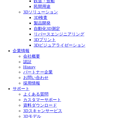
鉄道・造船
民間用途
3Dソリューション
3D検査
製品開発
自動化3D測定
リバースエンジニアリング
3Dプリント
3Dビジュアライゼーション
企業情報
会社概要
認証
History
パートナー企業
お問い合わせ
採用情報
サポート
よくある質問
カスタマーサポート
資料ダウンロード
3Dスキャンサービス
3Dモデル