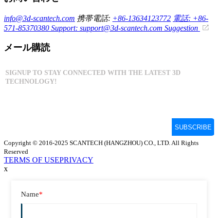
info@3d-scantech.com
携帯電話:
+86-13634123772
電話: +86-
571-85370380
Support: support@3d-scantech.com
Suggestion
メール購読
Copyright © 2016-2025 SCANTECH (HANGZHOU) CO., LTD. All Rights
Reserved
TERMS OF USE
PRIVACY
x
Name
*