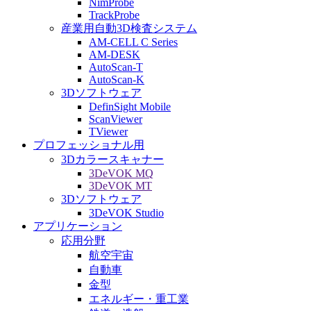
NimProbe
TrackProbe
産業用自動3D検査システム
AM-CELL C Series
AM-DESK
AutoScan-T
AutoScan-K
3Dソフトウェア
DefinSight Mobile
ScanViewer
TViewer
プロフェッショナル用
3Dカラースキャナー
3DeVOK MQ
3DeVOK MT
3Dソフトウェア
3DeVOK Studio
アプリケーション
応用分野
航空宇宙
自動車
金型
エネルギー・重工業