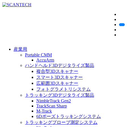
産業用
Portable CMM
AccuArm
ハンドヘルド3Dデジタライズ製品
複合型3Dスキャナー
スマート3Dスキャナー
広範囲3Dスキャナー
フォトグラメトリシステム
トラッキング3Dデジタライズ製品
NimbleTrack Gen2
TrackScan Sharp
M-Track
6Dポーズトラッキングシステム
トラッキングプローブ測定システム