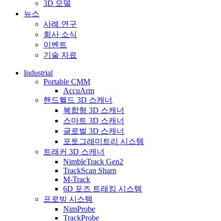
3D 모델
뉴스
사례 연구
회사 소식
이벤트
기술 자료
Industrial
Portable CMM
AccuArm
핸드헬드 3D 스캐너
복합형 3D 스캐너
스마트 3D 스캐너
글로벌 3D 스캐너
포토그래미트리 시스템
트래커 3D 스캐너
NimbleTrack Gen2
TrackScan Sharp
M-Track
6D 포즈 트래킹 시스템
프로빙 시스템
NimProbe
TrackProbe