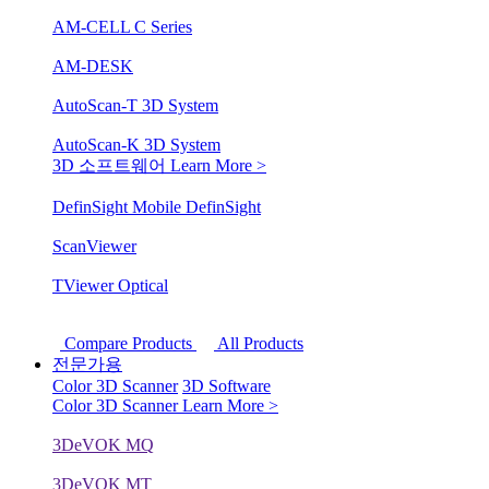
AM-CELL C Series
AM-DESK
AutoScan-T 3D System
AutoScan-K 3D System
3D 소프트웨어
Learn More >
DefinSight Mobile
DefinSight
ScanViewer
TViewer Optical
Compare Products
All Products
전문가용
Color 3D Scanner
3D Software
Color 3D Scanner
Learn More >
3DeVOK MQ
3DeVOK MT