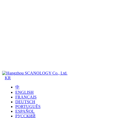
KR
中
ENGLISH
FRANÇAIS
DEUTSCH
PORTUGUÊS
ESPAÑOL
РУССКИЙ