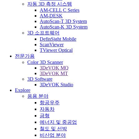
자동 3D 측정 시스템
AM-CELL C Series
AM-DESK
AutoScan-T 3D System
AutoScan-K 3D System
3D 소프트웨어
DefinSight Mobile
ScanViewer
TViewer Optical
전문가용
Color 3D Scanner
3DeVOK MQ
3DeVOK MT
3D Software
3DeVOK Studio
Explore
응용 분야
항공우주
자동차
금형
에너지 및 중공업
철도 및 선박
비산업 분야