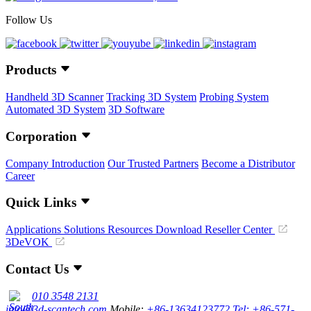
Follow Us
Products
Handheld 3D Scanner
Tracking 3D System
Probing System
Automated 3D System
3D Software
Corporation
Company Introduction
Our Trusted Partners
Become a Distributor
Career
Quick Links
Applications
Solutions
Resources Download
Reseller Center
3DeVOK
Contact Us
010 3548 2131
info@3d-scantech.com
Mobile:
+86-13634123772
Tel: +86-571-