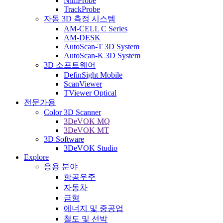
NimProbe
TrackProbe
자동 3D 측정 시스템
AM-CELL C Series
AM-DESK
AutoScan-T 3D System
AutoScan-K 3D System
3D 소프트웨어
DefinSight Mobile
ScanViewer
TViewer Optical
전문가용
Color 3D Scanner
3DeVOK MQ
3DeVOK MT
3D Software
3DeVOK Studio
Explore
응용 분야
항공우주
자동차
금형
에너지 및 중공업
철도 및 선박