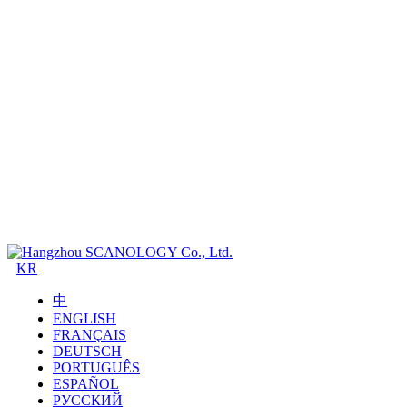
KR
中
ENGLISH
FRANÇAIS
DEUTSCH
PORTUGUÊS
ESPAÑOL
РУССКИЙ