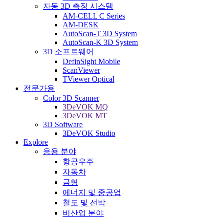
자동 3D 측정 시스템
AM-CELL C Series
AM-DESK
AutoScan-T 3D System
AutoScan-K 3D System
3D 소프트웨어
DefinSight Mobile
ScanViewer
TViewer Optical
전문가용
Color 3D Scanner
3DeVOK MQ
3DeVOK MT
3D Software
3DeVOK Studio
Explore
응용 분야
항공우주
자동차
금형
에너지 및 중공업
철도 및 선박
비산업 분야