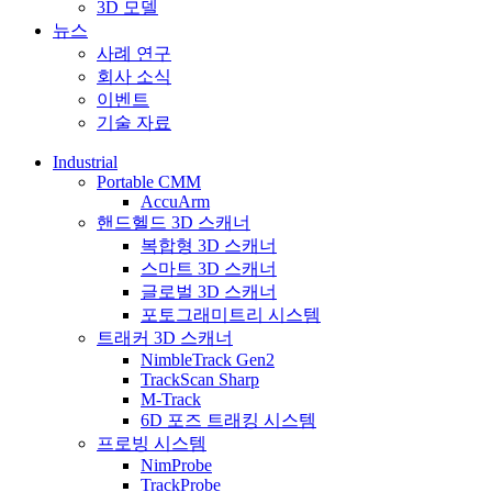
3D 모델
뉴스
사례 연구
회사 소식
이벤트
기술 자료
Industrial
Portable CMM
AccuArm
핸드헬드 3D 스캐너
복합형 3D 스캐너
스마트 3D 스캐너
글로벌 3D 스캐너
포토그래미트리 시스템
트래커 3D 스캐너
NimbleTrack Gen2
TrackScan Sharp
M-Track
6D 포즈 트래킹 시스템
프로빙 시스템
NimProbe
TrackProbe