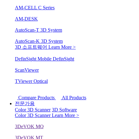
AM-CELL C Series
AM-DESK
AutoScan-T 3D System
AutoScan-K 3D System
3D 소프트웨어
Learn More >
DefinSight Mobile
DefinSight
ScanViewer
TViewer Optical
Compare Products
All Products
전문가용
Color 3D Scanner
3D Software
Color 3D Scanner
Learn More >
3DeVOK MQ
3DeVOK MT