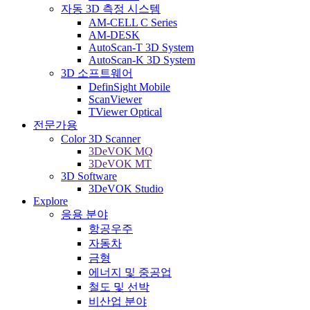
자동 3D 측정 시스템
AM-CELL C Series
AM-DESK
AutoScan-T 3D System
AutoScan-K 3D System
3D 소프트웨어
DefinSight Mobile
ScanViewer
TViewer Optical
전문가용
Color 3D Scanner
3DeVOK MQ
3DeVOK MT
3D Software
3DeVOK Studio
Explore
응용 분야
항공우주
자동차
금형
에너지 및 중공업
철도 및 선박
비산업 분야