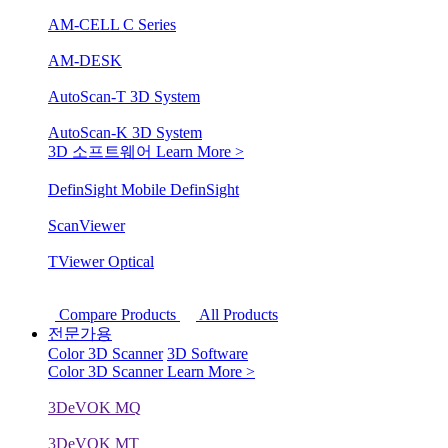
AM-CELL C Series
AM-DESK
AutoScan-T 3D System
AutoScan-K 3D System
3D 소프트웨어
Learn More >
DefinSight Mobile
DefinSight
ScanViewer
TViewer Optical
Compare Products
All Products
전문가용
Color 3D Scanner
3D Software
Color 3D Scanner
Learn More >
3DeVOK MQ
3DeVOK MT