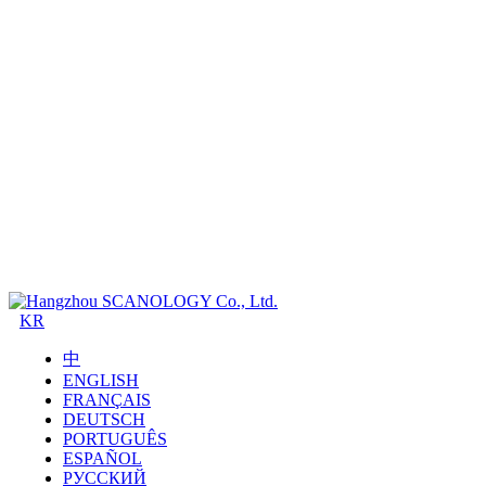
KR
中
ENGLISH
FRANÇAIS
DEUTSCH
PORTUGUÊS
ESPAÑOL
РУССКИЙ