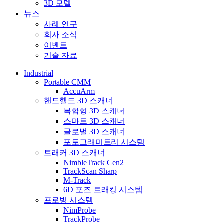
3D 모델
뉴스
사례 연구
회사 소식
이벤트
기술 자료
Industrial
Portable CMM
AccuArm
핸드헬드 3D 스캐너
복합형 3D 스캐너
스마트 3D 스캐너
글로벌 3D 스캐너
포토그래미트리 시스템
트래커 3D 스캐너
NimbleTrack Gen2
TrackScan Sharp
M-Track
6D 포즈 트래킹 시스템
프로빙 시스템
NimProbe
TrackProbe