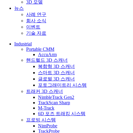
3D 모델
뉴스
사례 연구
회사 소식
이벤트
기술 자료
Industrial
Portable CMM
AccuArm
핸드헬드 3D 스캐너
복합형 3D 스캐너
스마트 3D 스캐너
글로벌 3D 스캐너
포토그래미트리 시스템
트래커 3D 스캐너
NimbleTrack Gen2
TrackScan Sharp
M-Track
6D 포즈 트래킹 시스템
프로빙 시스템
NimProbe
TrackProbe