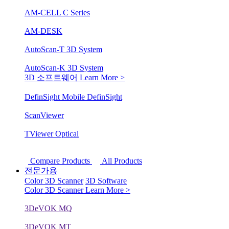
AM-CELL C Series
AM-DESK
AutoScan-T 3D System
AutoScan-K 3D System
3D 소프트웨어
Learn More >
DefinSight Mobile
DefinSight
ScanViewer
TViewer Optical
Compare Products
All Products
전문가용
Color 3D Scanner
3D Software
Color 3D Scanner
Learn More >
3DeVOK MQ
3DeVOK MT