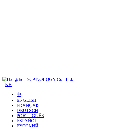
KR
中
ENGLISH
FRANÇAIS
DEUTSCH
PORTUGUÊS
ESPAÑOL
РУССКИЙ