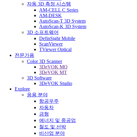
자동 3D 측정 시스템
AM-CELL C Series
AM-DESK
AutoScan-T 3D System
AutoScan-K 3D System
3D 소프트웨어
DefinSight Mobile
ScanViewer
TViewer Optical
전문가용
Color 3D Scanner
3DeVOK MQ
3DeVOK MT
3D Software
3DeVOK Studio
Explore
응용 분야
항공우주
자동차
금형
에너지 및 중공업
철도 및 선박
비산업 분야