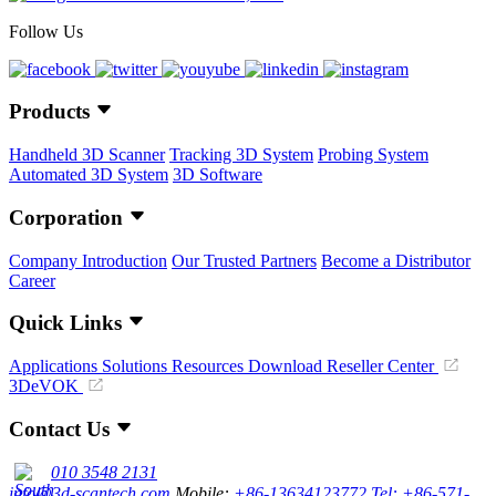
Follow Us
Products
Handheld 3D Scanner
Tracking 3D System
Probing System
Automated 3D System
3D Software
Corporation
Company Introduction
Our Trusted Partners
Become a Distributor
Career
Quick Links
Applications
Solutions
Resources Download
Reseller Center
3DeVOK
Contact Us
010 3548 2131
info@3d-scantech.com
Mobile:
+86-13634123772
Tel: +86-571-