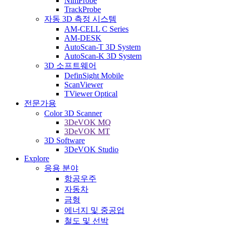
NimProbe
TrackProbe
자동 3D 측정 시스템
AM-CELL C Series
AM-DESK
AutoScan-T 3D System
AutoScan-K 3D System
3D 소프트웨어
DefinSight Mobile
ScanViewer
TViewer Optical
전문가용
Color 3D Scanner
3DeVOK MQ
3DeVOK MT
3D Software
3DeVOK Studio
Explore
응용 분야
항공우주
자동차
금형
에너지 및 중공업
철도 및 선박