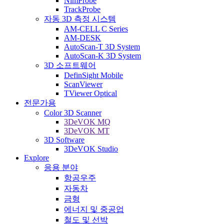
NimProbe
TrackProbe
자동 3D 측정 시스템
AM-CELL C Series
AM-DESK
AutoScan-T 3D System
AutoScan-K 3D System
3D 소프트웨어
DefinSight Mobile
ScanViewer
TViewer Optical
전문가용
Color 3D Scanner
3DeVOK MQ
3DeVOK MT
3D Software
3DeVOK Studio
Explore
응용 분야
항공우주
자동차
금형
에너지 및 중공업
철도 및 선박