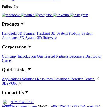
Follow Us
Products
Handheld 3D Scanner
Tracking 3D System
Probing System
Automated 3D System
3D Software
Corporation
Company Introduction
Our Trusted Partners
Become a Distributor
Career
Quick Links
Applications
Solutions
Resources Download
Reseller Center
3DeVOK
Contact Us
010 3548 2131
info@3d-scantech.com
Mobile:
+86-13634123772
Tel: +86-571-