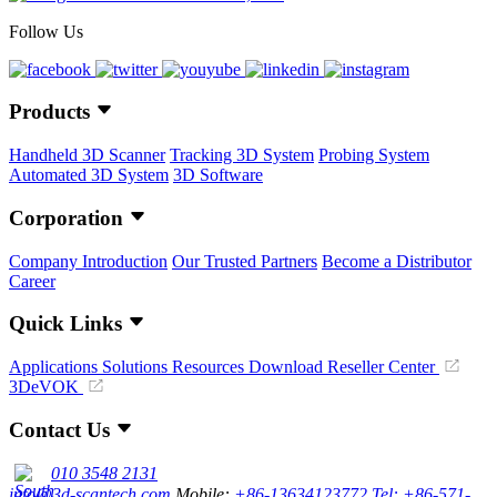
Follow Us
Products
Handheld 3D Scanner
Tracking 3D System
Probing System
Automated 3D System
3D Software
Corporation
Company Introduction
Our Trusted Partners
Become a Distributor
Career
Quick Links
Applications
Solutions
Resources Download
Reseller Center
3DeVOK
Contact Us
010 3548 2131
info@3d-scantech.com
Mobile:
+86-13634123772
Tel: +86-571-