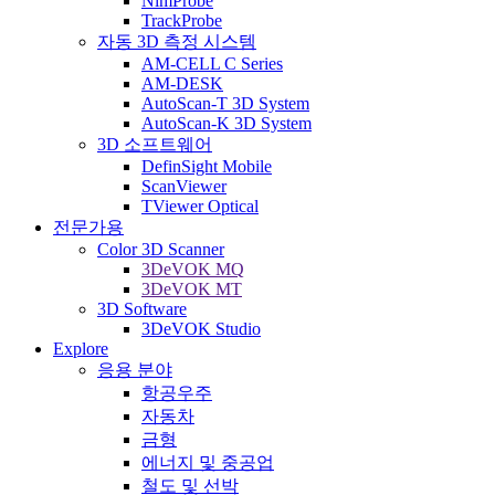
NimProbe
TrackProbe
자동 3D 측정 시스템
AM-CELL C Series
AM-DESK
AutoScan-T 3D System
AutoScan-K 3D System
3D 소프트웨어
DefinSight Mobile
ScanViewer
TViewer Optical
전문가용
Color 3D Scanner
3DeVOK MQ
3DeVOK MT
3D Software
3DeVOK Studio
Explore
응용 분야
항공우주
자동차
금형
에너지 및 중공업
철도 및 선박