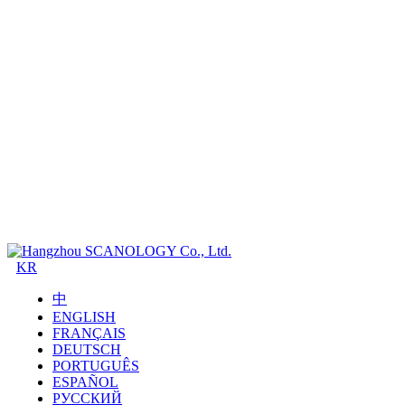
KR
中
ENGLISH
FRANÇAIS
DEUTSCH
PORTUGUÊS
ESPAÑOL
РУССКИЙ