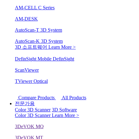
AM-CELL C Series
AM-DESK
AutoScan-T 3D System
AutoScan-K 3D System
3D 소프트웨어
Learn More >
DefinSight Mobile
DefinSight
ScanViewer
TViewer Optical
Compare Products
All Products
전문가용
Color 3D Scanner
3D Software
Color 3D Scanner
Learn More >
3DeVOK MQ
3DeVOK MT