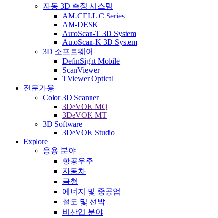
자동 3D 측정 시스템
AM-CELL C Series
AM-DESK
AutoScan-T 3D System
AutoScan-K 3D System
3D 소프트웨어
DefinSight Mobile
ScanViewer
TViewer Optical
전문가용
Color 3D Scanner
3DeVOK MQ
3DeVOK MT
3D Software
3DeVOK Studio
Explore
응용 분야
항공우주
자동차
금형
에너지 및 중공업
철도 및 선박
비산업 분야