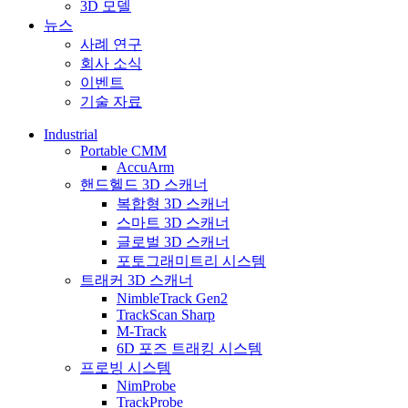
3D 모델
뉴스
사례 연구
회사 소식
이벤트
기술 자료
Industrial
Portable CMM
AccuArm
핸드헬드 3D 스캐너
복합형 3D 스캐너
스마트 3D 스캐너
글로벌 3D 스캐너
포토그래미트리 시스템
트래커 3D 스캐너
NimbleTrack Gen2
TrackScan Sharp
M-Track
6D 포즈 트래킹 시스템
프로빙 시스템
NimProbe
TrackProbe