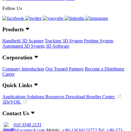
Follow Us
Products
Handheld 3D Scanner
Tracking 3D System
Probing System
Automated 3D System
3D Software
Corporation
Company Introduction
Our Trusted Partners
Become a Distributor
Career
Quick Links
Applications
Solutions
Resources Download
Reseller Center
3DeVOK
Contact Us
010 3548 2131
info@3d-scantech.com
Mobile:
+86-13634123772
Tel: +86-571-