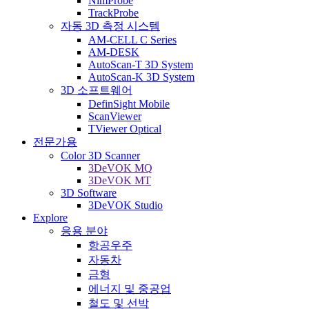
NimProbe
TrackProbe
자동 3D 측정 시스템
AM-CELL C Series
AM-DESK
AutoScan-T 3D System
AutoScan-K 3D System
3D 소프트웨어
DefinSight Mobile
ScanViewer
TViewer Optical
전문가용
Color 3D Scanner
3DeVOK MQ
3DeVOK MT
3D Software
3DeVOK Studio
Explore
응용 분야
항공우주
자동차
금형
에너지 및 중공업
철도 및 선박