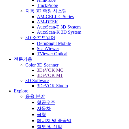
NimProbe
TrackProbe
자동 3D 측정 시스템
AM-CELL C Series
AM-DESK
AutoScan-T 3D System
AutoScan-K 3D System
3D 소프트웨어
DefinSight Mobile
ScanViewer
TViewer Optical
전문가용
Color 3D Scanner
3DeVOK MQ
3DeVOK MT
3D Software
3DeVOK Studio
Explore
응용 분야
항공우주
자동차
금형
에너지 및 중공업
철도 및 선박