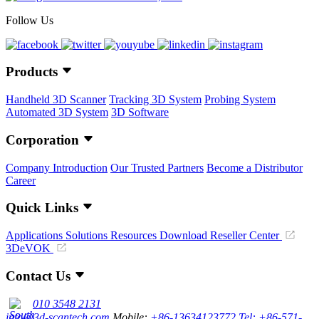
Follow Us
Products
Handheld 3D Scanner
Tracking 3D System
Probing System
Automated 3D System
3D Software
Corporation
Company Introduction
Our Trusted Partners
Become a Distributor
Career
Quick Links
Applications
Solutions
Resources Download
Reseller Center
3DeVOK
Contact Us
010 3548 2131
info@3d-scantech.com
Mobile:
+86-13634123772
Tel: +86-571-