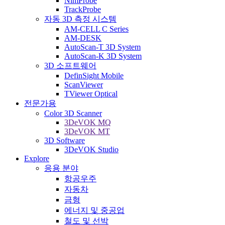
NimProbe
TrackProbe
자동 3D 측정 시스템
AM-CELL C Series
AM-DESK
AutoScan-T 3D System
AutoScan-K 3D System
3D 소프트웨어
DefinSight Mobile
ScanViewer
TViewer Optical
전문가용
Color 3D Scanner
3DeVOK MQ
3DeVOK MT
3D Software
3DeVOK Studio
Explore
응용 분야
항공우주
자동차
금형
에너지 및 중공업
철도 및 선박