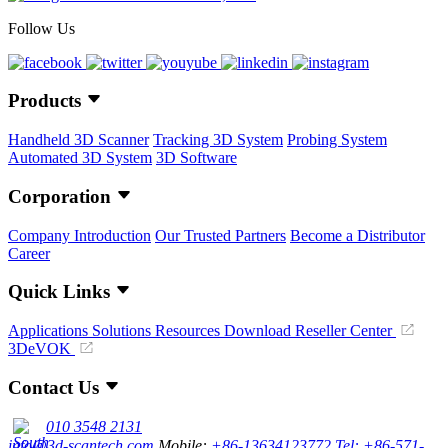
Follow Us
Products
Handheld 3D Scanner
Tracking 3D System
Probing System
Automated 3D System
3D Software
Corporation
Company Introduction
Our Trusted Partners
Become a Distributor
Career
Quick Links
Applications
Solutions
Resources Download
Reseller Center
3DeVOK
Contact Us
010 3548 2131
info@3d-scantech.com
Mobile:
+86-13634123772
Tel: +86-571-