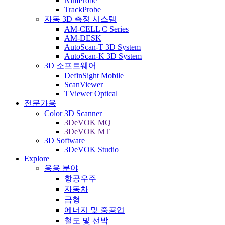
NimProbe
TrackProbe
자동 3D 측정 시스템
AM-CELL C Series
AM-DESK
AutoScan-T 3D System
AutoScan-K 3D System
3D 소프트웨어
DefinSight Mobile
ScanViewer
TViewer Optical
전문가용
Color 3D Scanner
3DeVOK MQ
3DeVOK MT
3D Software
3DeVOK Studio
Explore
응용 분야
항공우주
자동차
금형
에너지 및 중공업
철도 및 선박