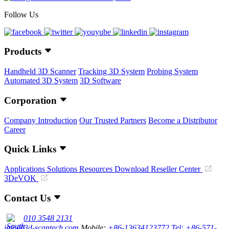
Follow Us
Products
Handheld 3D Scanner
Tracking 3D System
Probing System
Automated 3D System
3D Software
Corporation
Company Introduction
Our Trusted Partners
Become a Distributor
Career
Quick Links
Applications
Solutions
Resources Download
Reseller Center
3DeVOK
Contact Us
010 3548 2131
info@3d-scantech.com
Mobile:
+86-13634123772
Tel: +86-571-