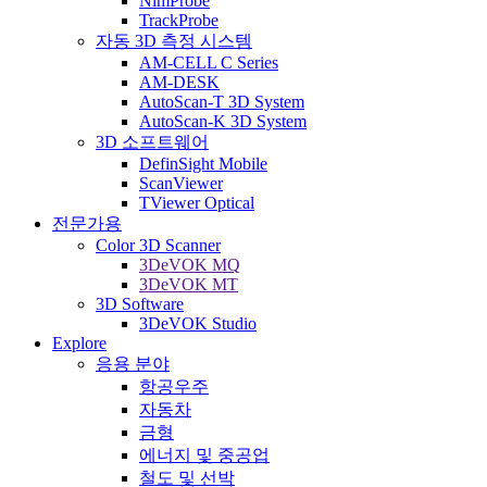
NimProbe
TrackProbe
자동 3D 측정 시스템
AM-CELL C Series
AM-DESK
AutoScan-T 3D System
AutoScan-K 3D System
3D 소프트웨어
DefinSight Mobile
ScanViewer
TViewer Optical
전문가용
Color 3D Scanner
3DeVOK MQ
3DeVOK MT
3D Software
3DeVOK Studio
Explore
응용 분야
항공우주
자동차
금형
에너지 및 중공업
철도 및 선박