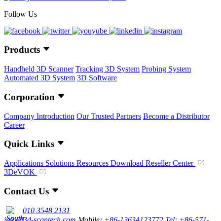
Follow Us
Products
Handheld 3D Scanner
Tracking 3D System
Probing System
Automated 3D System
3D Software
Corporation
Company Introduction
Our Trusted Partners
Become a Distributor
Career
Quick Links
Applications
Solutions
Resources Download
Reseller Center
3DeVOK
Contact Us
010 3548 2131
info@3d-scantech.com
Mobile:
+86-13634123772
Tel: +86-571-