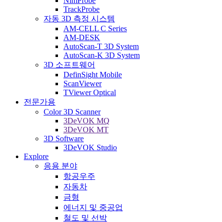
NimProbe
TrackProbe
자동 3D 측정 시스템
AM-CELL C Series
AM-DESK
AutoScan-T 3D System
AutoScan-K 3D System
3D 소프트웨어
DefinSight Mobile
ScanViewer
TViewer Optical
전문가용
Color 3D Scanner
3DeVOK MQ
3DeVOK MT
3D Software
3DeVOK Studio
Explore
응용 분야
항공우주
자동차
금형
에너지 및 중공업
철도 및 선박