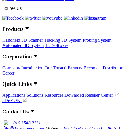
Follow Us
Products
Handheld 3D Scanner
Tracking 3D System
Probing System
Automated 3D System
3D Software
Corporation
Company Introduction
Our Trusted Partners
Become a Distributor
Career
Quick Links
Applications
Solutions
Resources Download
Reseller Center
3DeVOK
Contact Us
010 3548 2131
info@3d-scantech.com
Mobile:
+86-13634123772
Tel: +86-571-