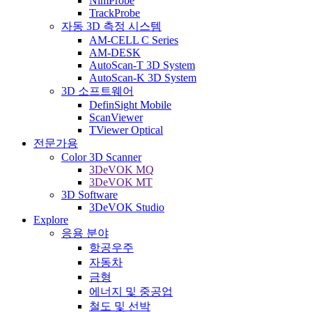
NimProbe
TrackProbe
자동 3D 측정 시스템
AM-CELL C Series
AM-DESK
AutoScan-T 3D System
AutoScan-K 3D System
3D 소프트웨어
DefinSight Mobile
ScanViewer
TViewer Optical
전문가용
Color 3D Scanner
3DeVOK MQ
3DeVOK MT
3D Software
3DeVOK Studio
Explore
응용 분야
항공우주
자동차
금형
에너지 및 중공업
철도 및 선박