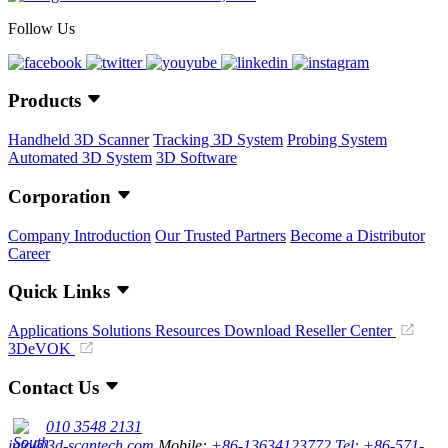
Follow Us
Products
Handheld 3D Scanner
Tracking 3D System
Probing System
Automated 3D System
3D Software
Corporation
Company Introduction
Our Trusted Partners
Become a Distributor
Career
Quick Links
Applications
Solutions
Resources Download
Reseller Center
3DeVOK
Contact Us
010 3548 2131
info@3d-scantech.com
Mobile:
+86-13634123772
Tel: +86-571-