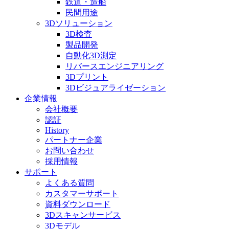
鉄道・造船
民間用途
3Dソリューション
3D検査
製品開発
自動化3D測定
リバースエンジニアリング
3Dプリント
3Dビジュアライゼーション
企業情報
会社概要
認証
History
パートナー企業
お問い合わせ
採用情報
サポート
よくある質問
カスタマーサポート
資料ダウンロード
3Dスキャンサービス
3Dモデル