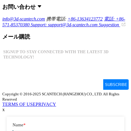
お問い合わせ
info@3d-scantech.com
携帯電話:
+86-13634123772
電話: +86-
571-85370380
Support: support@3d-scantech.com
Suggestion
メール購読
Copyright © 2016-2025 SCANTECH (HANGZHOU) CO., LTD. All Rights
Reserved
TERMS OF USE
PRIVACY
x
Name
*