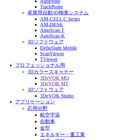
NimProbe
TrackProbe
産業用自動3D検査システム
AM-CELL C Series
AM-DESK
AutoScan-T
AutoScan-K
3Dソフトウェア
DefinSight Mobile
ScanViewer
TViewer
プロフェッショナル用
3Dカラースキャナー
3DeVOK MQ
3DeVOK MT
3Dソフトウェア
3DeVOK Studio
アプリケーション
応用分野
航空宇宙
自動車
金型
エネルギー・重工業