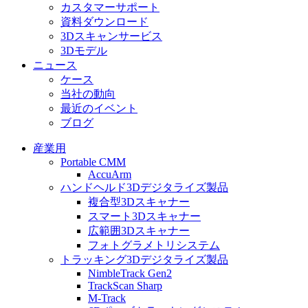
カスタマーサポート
資料ダウンロード
3Dスキャンサービス
3Dモデル
ニュース
ケース
当社の動向
最近のイベント
ブログ
産業用
Portable CMM
AccuArm
ハンドヘルド3Dデジタライズ製品
複合型3Dスキャナー
スマート3Dスキャナー
広範囲3Dスキャナー
フォトグラメトリシステム
トラッキング3Dデジタライズ製品
NimbleTrack Gen2
TrackScan Sharp
M-Track