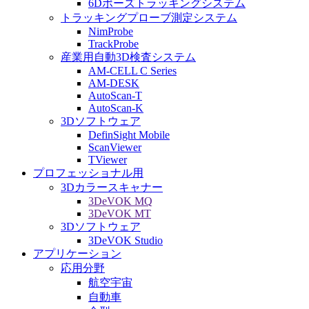
6Dポーズトラッキングシステム
トラッキングプローブ測定システム
NimProbe
TrackProbe
産業用自動3D検査システム
AM-CELL C Series
AM-DESK
AutoScan-T
AutoScan-K
3Dソフトウェア
DefinSight Mobile
ScanViewer
TViewer
プロフェッショナル用
3Dカラースキャナー
3DeVOK MQ
3DeVOK MT
3Dソフトウェア
3DeVOK Studio
アプリケーション
応用分野
航空宇宙
自動車