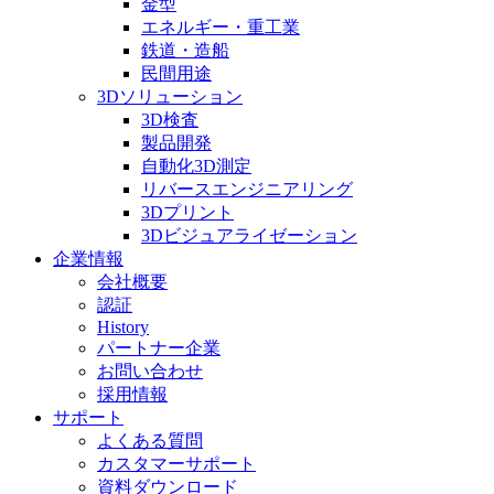
金型
エネルギー・重工業
鉄道・造船
民間用途
3Dソリューション
3D検査
製品開発
自動化3D測定
リバースエンジニアリング
3Dプリント
3Dビジュアライゼーション
企業情報
会社概要
認証
History
パートナー企業
お問い合わせ
採用情報
サポート
よくある質問
カスタマーサポート
資料ダウンロード