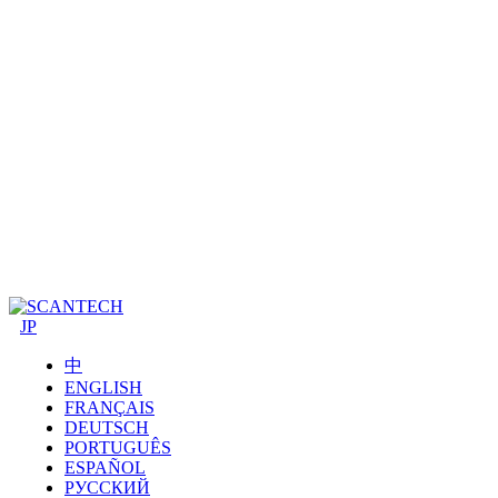
JP
中
ENGLISH
FRANÇAIS
DEUTSCH
PORTUGUÊS
ESPAÑOL
РУССКИЙ