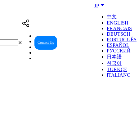
JP
中文
ENGLISH
FRANÇAIS
DEUTSCH
PORTUGUÊS
✕
Contact Us
Reseller Center
ESPAÑOL
РУССКИЙ
日本語
한국어
TÜRKÇE
ITALIANO