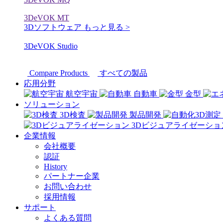
3DeVOK MT
3Dソフトウェア
もっと見る >
3DeVOK Studio
Compare Products
すべての製品
応用分野
航空宇宙
自動車
金型
ソリューション
3D検査
製品開発
3Dビジュアライゼーショ
企業情報
会社概要
認証
History
パートナー企業
お問い合わせ
採用情報
サポート
よくある質問