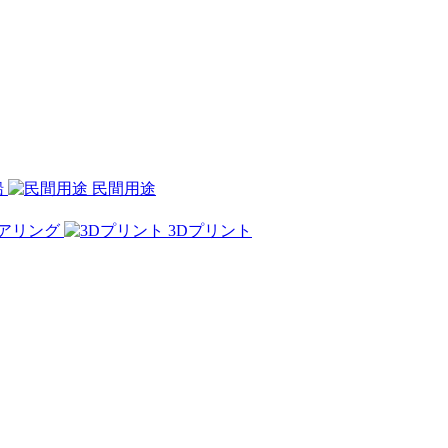
船
民間用途
アリング
3Dプリント