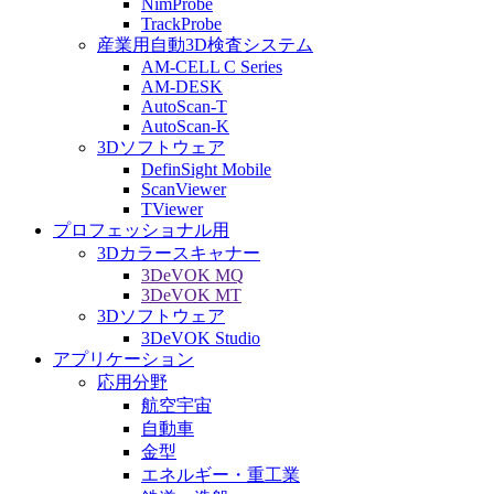
NimProbe
TrackProbe
産業用自動3D検査システム
AM-CELL C Series
AM-DESK
AutoScan-T
AutoScan-K
3Dソフトウェア
DefinSight Mobile
ScanViewer
TViewer
プロフェッショナル用
3Dカラースキャナー
3DeVOK MQ
3DeVOK MT
3Dソフトウェア
3DeVOK Studio
アプリケーション
応用分野
航空宇宙
自動車
金型
エネルギー・重工業