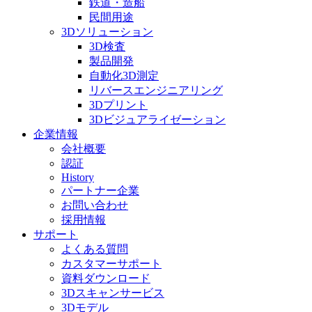
鉄道・造船
民間用途
3Dソリューション
3D検査
製品開発
自動化3D測定
リバースエンジニアリング
3Dプリント
3Dビジュアライゼーション
企業情報
会社概要
認証
History
パートナー企業
お問い合わせ
採用情報
サポート
よくある質問
カスタマーサポート
資料ダウンロード
3Dスキャンサービス
3Dモデル