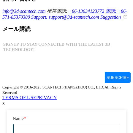
info@3d-scantech.com
携帯電話:
+86-13634123772
電話: +86-
571-85370380
Support: support@3d-scantech.com
Suggestion
メール購読
Copyright © 2016-2025 SCANTECH (HANGZHOU) CO., LTD. All Rights
Reserved
TERMS OF USE
PRIVACY
x
Name
*