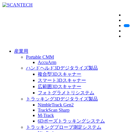
産業用
Portable CMM
AccuArm
ハンドヘルド3Dデジタライズ製品
複合型3Dスキャナー
スマート3Dスキャナー
広範囲3Dスキャナー
フォトグラメトリシステム
トラッキング3Dデジタライズ製品
NimbleTrack Gen2
TrackScan Sharp
M-Track
6Dポーズトラッキングシステム
トラッキングプローブ測定システム