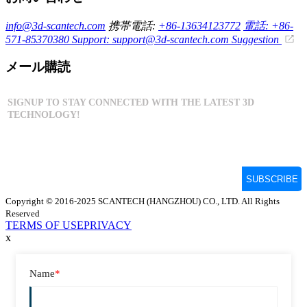
info@3d-scantech.com
携帯電話:
+86-13634123772
電話: +86-
571-85370380
Support: support@3d-scantech.com
Suggestion
メール購読
Copyright © 2016-2025 SCANTECH (HANGZHOU) CO., LTD. All Rights
Reserved
TERMS OF USE
PRIVACY
x
Name
*