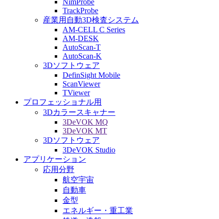
NimProbe
TrackProbe
産業用自動3D検査システム
AM-CELL C Series
AM-DESK
AutoScan-T
AutoScan-K
3Dソフトウェア
DefinSight Mobile
ScanViewer
TViewer
プロフェッショナル用
3Dカラースキャナー
3DeVOK MQ
3DeVOK MT
3Dソフトウェア
3DeVOK Studio
アプリケーション
応用分野
航空宇宙
自動車
金型
エネルギー・重工業