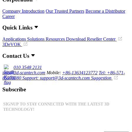
Company Introduction
Our Trusted Partners
Become a Distributor
Career
Quick Links
Applications
Solutions
Resources Download
Reseller Center
3DeVOK
Contact Us
010 3548 2131
info@3d-scantech.com
Mobile:
+86-13634123772
Tel: +86-571-
85370380
Support: support@3d-scantech.com
Suggestion
Subscribe