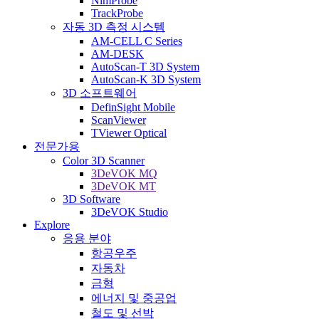
NimProbe
TrackProbe
자동 3D 측정 시스템
AM-CELL C Series
AM-DESK
AutoScan-T 3D System
AutoScan-K 3D System
3D 소프트웨어
DefinSight Mobile
ScanViewer
TViewer Optical
전문가용
Color 3D Scanner
3DeVOK MQ
3DeVOK MT
3D Software
3DeVOK Studio
Explore
응용 분야
항공우주
자동차
금형
에너지 및 중공업
철도 및 선박