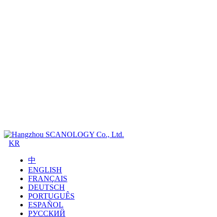
KR
中
ENGLISH
FRANÇAIS
DEUTSCH
PORTUGUÊS
ESPAÑOL
РУССКИЙ