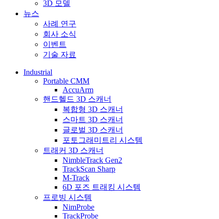
3D 모델
뉴스
사례 연구
회사 소식
이벤트
기술 자료
Industrial
Portable CMM
AccuArm
핸드헬드 3D 스캐너
복합형 3D 스캐너
스마트 3D 스캐너
글로벌 3D 스캐너
포토그래미트리 시스템
트래커 3D 스캐너
NimbleTrack Gen2
TrackScan Sharp
M-Track
6D 포즈 트래킹 시스템
프로빙 시스템
NimProbe
TrackProbe