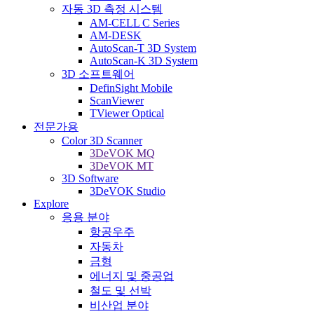
자동 3D 측정 시스템
AM-CELL C Series
AM-DESK
AutoScan-T 3D System
AutoScan-K 3D System
3D 소프트웨어
DefinSight Mobile
ScanViewer
TViewer Optical
전문가용
Color 3D Scanner
3DeVOK MQ
3DeVOK MT
3D Software
3DeVOK Studio
Explore
응용 분야
항공우주
자동차
금형
에너지 및 중공업
철도 및 선박
비산업 분야