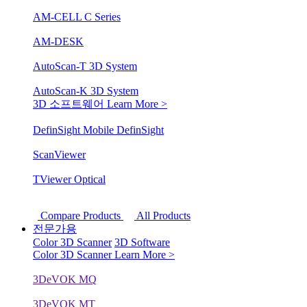
AM-CELL C Series
AM-DESK
AutoScan-T 3D System
AutoScan-K 3D System
3D 소프트웨어
Learn More >
DefinSight Mobile
DefinSight
ScanViewer
TViewer Optical
Compare Products
All Products
전문가용
Color 3D Scanner
3D Software
Color 3D Scanner
Learn More >
3DeVOK MQ
3DeVOK MT