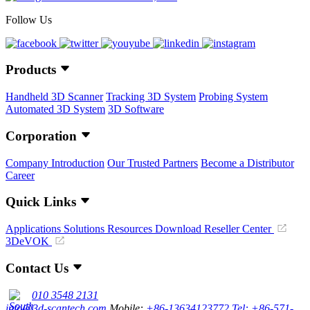
Follow Us
Products
Handheld 3D Scanner
Tracking 3D System
Probing System
Automated 3D System
3D Software
Corporation
Company Introduction
Our Trusted Partners
Become a Distributor
Career
Quick Links
Applications
Solutions
Resources Download
Reseller Center
3DeVOK
Contact Us
010 3548 2131
info@3d-scantech.com
Mobile:
+86-13634123772
Tel: +86-571-