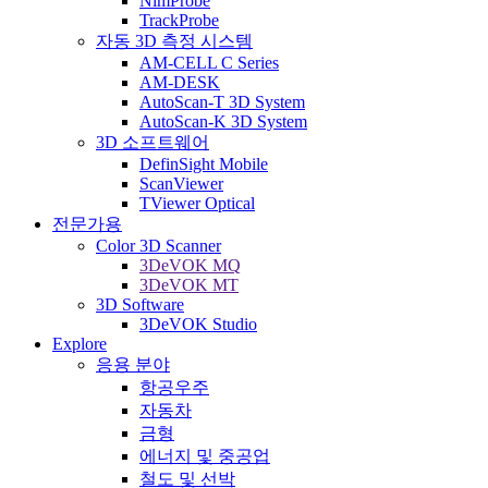
NimProbe
TrackProbe
자동 3D 측정 시스템
AM-CELL C Series
AM-DESK
AutoScan-T 3D System
AutoScan-K 3D System
3D 소프트웨어
DefinSight Mobile
ScanViewer
TViewer Optical
전문가용
Color 3D Scanner
3DeVOK MQ
3DeVOK MT
3D Software
3DeVOK Studio
Explore
응용 분야
항공우주
자동차
금형
에너지 및 중공업
철도 및 선박