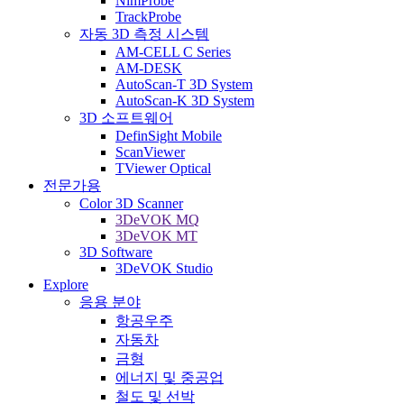
NimProbe
TrackProbe
자동 3D 측정 시스템
AM-CELL C Series
AM-DESK
AutoScan-T 3D System
AutoScan-K 3D System
3D 소프트웨어
DefinSight Mobile
ScanViewer
TViewer Optical
전문가용
Color 3D Scanner
3DeVOK MQ
3DeVOK MT
3D Software
3DeVOK Studio
Explore
응용 분야
항공우주
자동차
금형
에너지 및 중공업
철도 및 선박