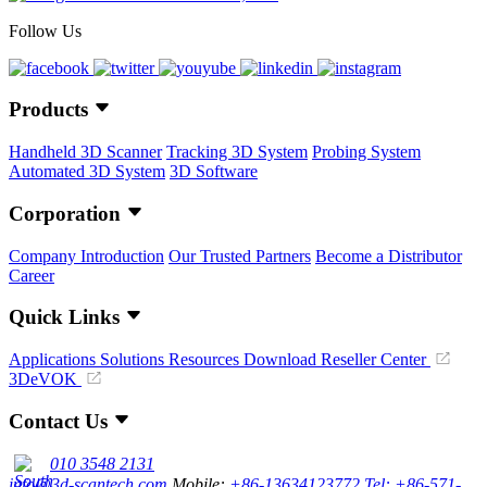
Follow Us
Products
Handheld 3D Scanner
Tracking 3D System
Probing System
Automated 3D System
3D Software
Corporation
Company Introduction
Our Trusted Partners
Become a Distributor
Career
Quick Links
Applications
Solutions
Resources Download
Reseller Center
3DeVOK
Contact Us
010 3548 2131
info@3d-scantech.com
Mobile:
+86-13634123772
Tel: +86-571-