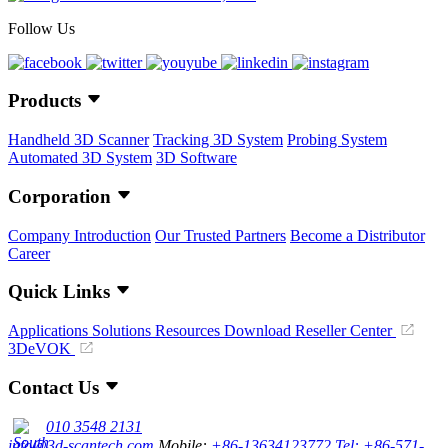
Follow Us
Products
Handheld 3D Scanner
Tracking 3D System
Probing System
Automated 3D System
3D Software
Corporation
Company Introduction
Our Trusted Partners
Become a Distributor
Career
Quick Links
Applications
Solutions
Resources Download
Reseller Center
3DeVOK
Contact Us
010 3548 2131
info@3d-scantech.com
Mobile:
+86-13634123772
Tel: +86-571-