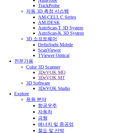
NimProbe
TrackProbe
자동 3D 측정 시스템
AM-CELL C Series
AM-DESK
AutoScan-T 3D System
AutoScan-K 3D System
3D 소프트웨어
DefinSight Mobile
ScanViewer
TViewer Optical
전문가용
Color 3D Scanner
3DeVOK MQ
3DeVOK MT
3D Software
3DeVOK Studio
Explore
응용 분야
항공우주
자동차
금형
에너지 및 중공업
철도 및 선박