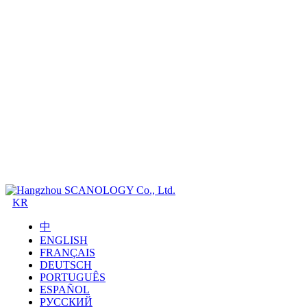
KR
中
ENGLISH
FRANÇAIS
DEUTSCH
PORTUGUÊS
ESPAÑOL
РУССКИЙ