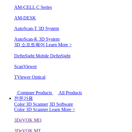
AM-CELL C Series
AM-DESK
AutoScan-T 3D System
AutoScan-K 3D System
3D 소프트웨어
Learn More >
DefinSight Mobile
DefinSight
ScanViewer
TViewer Optical
Compare Products
All Products
전문가용
Color 3D Scanner
3D Software
Color 3D Scanner
Learn More >
3DeVOK MQ
3DeVOK MT