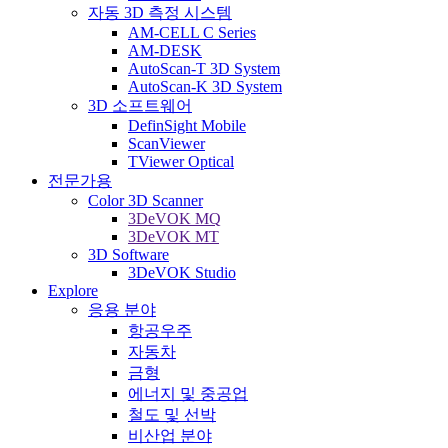
자동 3D 측정 시스템
AM-CELL C Series
AM-DESK
AutoScan-T 3D System
AutoScan-K 3D System
3D 소프트웨어
DefinSight Mobile
ScanViewer
TViewer Optical
전문가용
Color 3D Scanner
3DeVOK MQ
3DeVOK MT
3D Software
3DeVOK Studio
Explore
응용 분야
항공우주
자동차
금형
에너지 및 중공업
철도 및 선박
비산업 분야