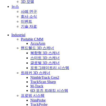
3D 모델
뉴스
사례 연구
회사 소식
이벤트
기술 자료
Industrial
Portable CMM
AccuArm
핸드헬드 3D 스캐너
복합형 3D 스캐너
스마트 3D 스캐너
글로벌 3D 스캐너
포토그래미트리 시스템
트래커 3D 스캐너
NimbleTrack Gen2
TrackScan Sharp
M-Track
6D 포즈 트래킹 시스템
프로빙 시스템
NimProbe
TrackProbe