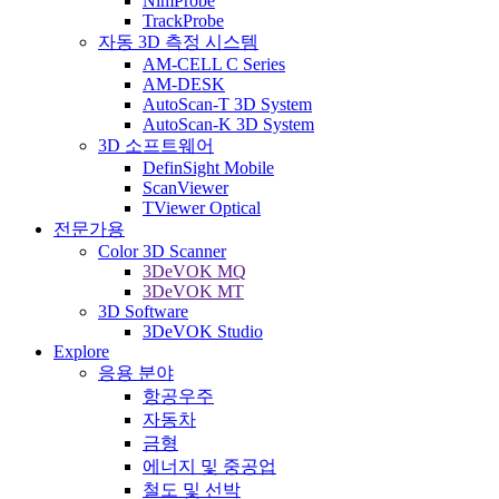
NimProbe
TrackProbe
자동 3D 측정 시스템
AM-CELL C Series
AM-DESK
AutoScan-T 3D System
AutoScan-K 3D System
3D 소프트웨어
DefinSight Mobile
ScanViewer
TViewer Optical
전문가용
Color 3D Scanner
3DeVOK MQ
3DeVOK MT
3D Software
3DeVOK Studio
Explore
응용 분야
항공우주
자동차
금형
에너지 및 중공업
철도 및 선박