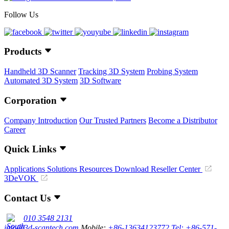
Follow Us
Products
Handheld 3D Scanner
Tracking 3D System
Probing System
Automated 3D System
3D Software
Corporation
Company Introduction
Our Trusted Partners
Become a Distributor
Career
Quick Links
Applications
Solutions
Resources Download
Reseller Center
3DeVOK
Contact Us
010 3548 2131
info@3d-scantech.com
Mobile:
+86-13634123772
Tel: +86-571-