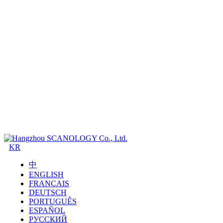
KR
中
ENGLISH
FRANÇAIS
DEUTSCH
PORTUGUÊS
ESPAÑOL
РУССКИЙ