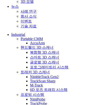
3D 모델
뉴스
사례 연구
회사 소식
이벤트
기술 자료
Industrial
Portable CMM
AccuArm
핸드헬드 3D 스캐너
복합형 3D 스캐너
스마트 3D 스캐너
글로벌 3D 스캐너
포토그래미트리 시스템
트래커 3D 스캐너
NimbleTrack Gen2
TrackScan Sharp
M-Track
6D 포즈 트래킹 시스템
프로빙 시스템
NimProbe
TrackProbe