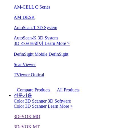
AM-CELL C Series
AM-DESK
AutoScan-T 3D System
AutoScan-K 3D System
3D 소프트웨어
Learn More >
DefinSight Mobile
DefinSight
ScanViewer
TViewer Optical
Compare Products
All Products
전문가용
Color 3D Scanner
3D Software
Color 3D Scanner
Learn More >
3DeVOK MQ
3DeVOK MT