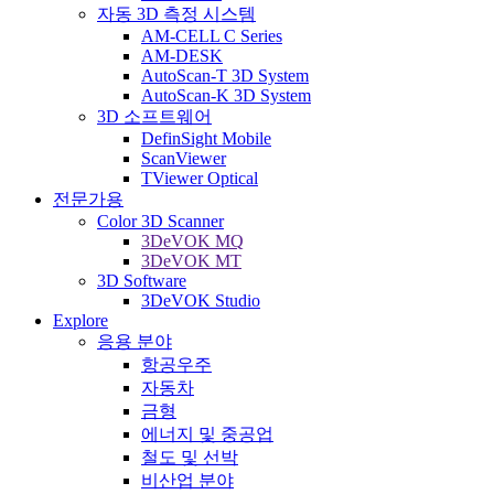
자동 3D 측정 시스템
AM-CELL C Series
AM-DESK
AutoScan-T 3D System
AutoScan-K 3D System
3D 소프트웨어
DefinSight Mobile
ScanViewer
TViewer Optical
전문가용
Color 3D Scanner
3DeVOK MQ
3DeVOK MT
3D Software
3DeVOK Studio
Explore
응용 분야
항공우주
자동차
금형
에너지 및 중공업
철도 및 선박
비산업 분야