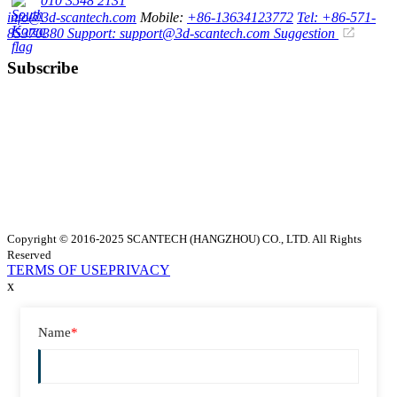
010 3548 2131
info@3d-scantech.com
Mobile:
+86-13634123772
Tel: +86-571-
85370380
Support: support@3d-scantech.com
Suggestion
Subscribe
Copyright © 2016-2025 SCANTECH (HANGZHOU) CO., LTD. All Rights
Reserved
TERMS OF USE
PRIVACY
x
Name
*