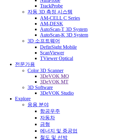
NimProbe
TrackProbe
자동 3D 측정 시스템
AM-CELL C Series
AM-DESK
AutoScan-T 3D System
AutoScan-K 3D System
3D 소프트웨어
DefinSight Mobile
ScanViewer
TViewer Optical
전문가용
Color 3D Scanner
3DeVOK MQ
3DeVOK MT
3D Software
3DeVOK Studio
Explore
응용 분야
항공우주
자동차
금형
에너지 및 중공업
철도 및 선박