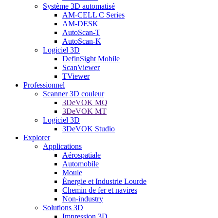
Système 3D automatisé
AM-CELL C Series
AM-DESK
AutoScan-T
AutoScan-K
Logiciel 3D
DefinSight Mobile
ScanViewer
TViewer
Professionnel
Scanner 3D couleur
3DeVOK MQ
3DeVOK MT
Logiciel 3D
3DeVOK Studio
Explorer
Applications
Aérospatiale
Automobile
Moule
Énergie et Industrie Lourde
Chemin de fer et navires
Non-industry
Solutions 3D
Impression 3D