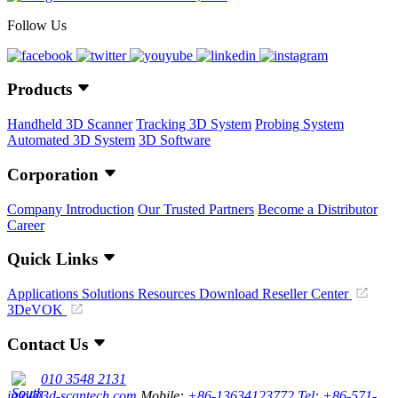
Follow Us
Products
Handheld 3D Scanner
Tracking 3D System
Probing System
Automated 3D System
3D Software
Corporation
Company Introduction
Our Trusted Partners
Become a Distributor
Career
Quick Links
Applications
Solutions
Resources Download
Reseller Center
3DeVOK
Contact Us
010 3548 2131
info@3d-scantech.com
Mobile:
+86-13634123772
Tel: +86-571-