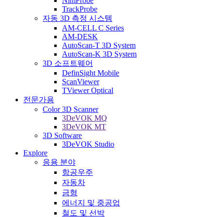
NimProbe
TrackProbe
자동 3D 측정 시스템
AM-CELL C Series
AM-DESK
AutoScan-T 3D System
AutoScan-K 3D System
3D 소프트웨어
DefinSight Mobile
ScanViewer
TViewer Optical
전문가용
Color 3D Scanner
3DeVOK MQ
3DeVOK MT
3D Software
3DeVOK Studio
Explore
응용 분야
항공우주
자동차
금형
에너지 및 중공업
철도 및 선박